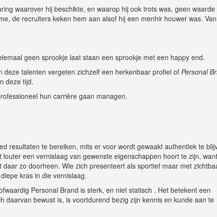
varing waarover hij beschikte, en waarop hij ook trots was, geen waarde 
me, de recruiters keken hem aan alsof hij een menhir houwer was. Va
elemaal geen sprookje laat staan een sprookje met een happy end.
n deze talenten vergeten zichzelf een herkenbaar profiel of
Personal B
 deze tijd.
 professioneel hun carrière gaan managen.
ed resultaten te bereiken, mits er voor wordt gewaakt authentiek te blij
louter een vernislaag van gewenste eigenschappen hoort te zijn, wan
t daar zo doorheen. Wie zich presenteert als sportief maar met zichtba
diepe kras in die vernislaag.
fwaardig Personal Brand is sterk, en niet statisch . Het betekent een
h daarvan bewust is, is voortdurend bezig zijn kennis en kunde aan te