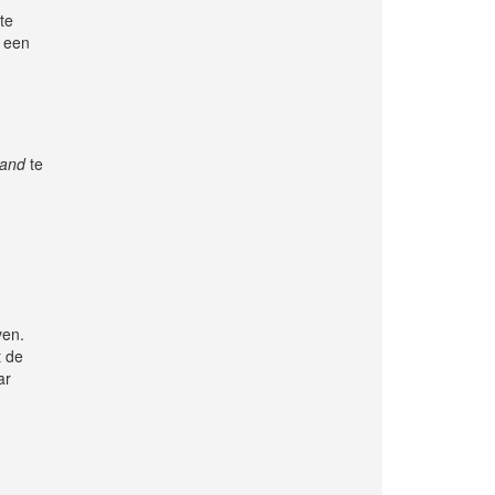
te
n een
rand
te
ven.
t de
ar