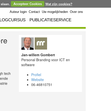
 slaan.
Accepteer Cookies
Wat zijn cookies?
Auteur login
Contact
Uw mogelijkheden
Over ons
LOGCURSUS
PUBLICATIESERVICE
ère
Jan-willem Gombert
Personal Branding voor ICT en
software
gh tech
Profiel
eiende
Website
strie
06-46810751