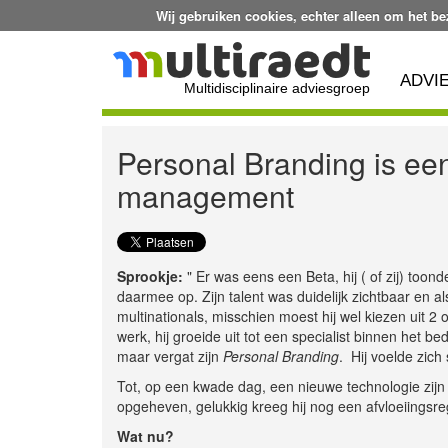
Wij gebruiken cookies, echter alleen om het b
ADVI
Multidisciplinaire adviesgroep
Personal Branding is een
management
Sprookje:
" Er was eens een Beta, hij ( of zij) toonde
daarmee op. Zijn talent was duidelijk zichtbaar en 
multinationals, misschien moest hij wel kiezen uit 
werk, hij groeide uit tot een specialist binnen het b
maar vergat zijn
Personal Branding
. Hij voelde zich
Tot, op een kwade dag, een nieuwe technologie zijn ke
opgeheven, gelukkig kreeg hij nog een afvloeiingsrege
Wat nu?