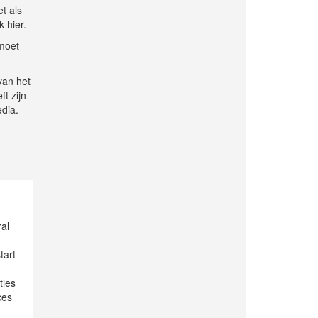
t als
 hier.
 moet
van het
t zijn
dia.
ral
tart-
ties
ces