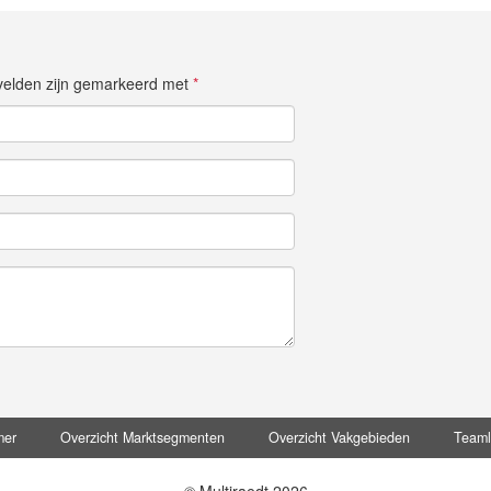
e velden zijn gemarkeerd met
*
mer
Overzicht Marktsegmenten
Overzicht Vakgebieden
Team
© Multiraedt 2026