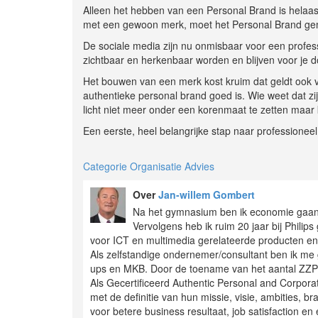
Alleen het hebben van een Personal Brand is helaa
met een gewoon merk, moet het Personal Brand gem
De sociale media zijn nu onmisbaar voor een profe
zichtbaar en herkenbaar worden en blijven voor je 
Het bouwen van een merk kost kruim dat geldt ook v
authentieke personal brand goed is. Wie weet dat zi
licht niet meer onder een korenmaat te zetten maar
Een eerste, heel belangrijke stap naar professione
Categorie Organisatie Advies
Over
Jan-willem Gombert
Na het gymnasium ben ik economie gaan
Vervolgens heb ik ruim 20 jaar bij Philip
voor ICT en multimedia gerelateerde producten en
Als zelfstandige ondernemer/consultant ben ik me
ups en MKB. Door de toename van het aantal ZZP'r
Als Gecertificeerd Authentic Personal and Corpora
met de definitie van hun missie, visie, ambities, 
voor betere business resultaat, job satisfaction e