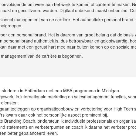
s onvoldoende om weer aan het werk te komen of carrière te maken. Ne
aakt en gecultiveerd worden. Digitaal onbekend maakt onbemind. Ook
ssioneel management van de carrière. Het authentieke personal brand
doelgroepen.
oor een personal brand. Het is daarom van groot belang dat de basis 
jn personal brand authentiek is, dus betrouwbaar en geloofwaardig, hoef
 kan daar met een gerust hart mee naar buiten komen op de sociale me
el management van de carrière is begonnen.
 studeren in Rotterdam met een MBA programma in Michigan.
s gewerkt in internationale marketing en salesmanagement functies, voo
 diensten.
 gaan toeleggen op organisatieopbouw en verbetering voor High Tech s
s kwam daar ook het persoonlijke aspect prominent bij.
te Branding Coach, ondersteun ik individuele professionals en organisa
brand statements en verbeterpunten en coach ik daarna het verbeter pro
n een beter gebalanceerd leven.