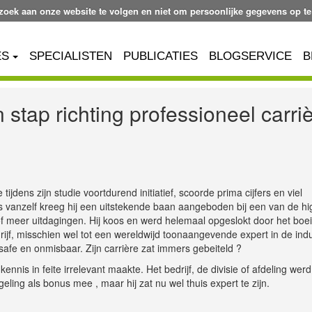
ezoek aan onze website te volgen en niet om persoonlijke gegevens op te
ES
SPECIALISTEN
PUBLICATIES
BLOGSERVICE
B
 stap richting professioneel carri
 tijdens zijn studie voortdurend initiatief, scoorde prima cijfers en viel
als vanzelf kreeg hij een uitstekende baan aangeboden bij een van de hi
2 of meer uitdagingen. Hij koos en werd helemaal opgeslokt door het bo
edrijf, misschien wel tot een wereldwijd toonaangevende expert in de indu
 safe en onmisbaar. Zijn carrière zat immers gebeiteld ?
nnis in feite irrelevant maakte. Het bedrijf, de divisie of afdeling werd
ling als bonus mee , maar hij zat nu wel thuis expert te zijn.