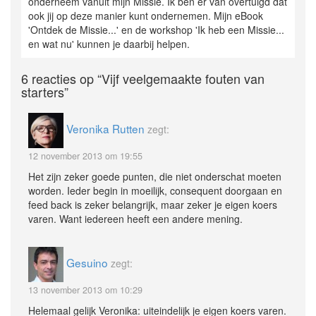
onderneem vanuit mijn Missie. Ik ben er van overtuigd dat
ook jij op deze manier kunt ondernemen. Mijn eBook
'Ontdek de Missie...' en de workshop 'Ik heb een Missie...
en wat nu' kunnen je daarbij helpen.
6 reacties op
“Vijf veelgemaakte fouten van
starters”
Veronika Rutten
zegt:
12 november 2013 om 19:55
Het zijn zeker goede punten, die niet onderschat moeten
worden. Ieder begin in moeilijk, consequent doorgaan en
feed back is zeker belangrijk, maar zeker je eigen koers
varen. Want iedereen heeft een andere mening.
Gesuino
zegt:
13 november 2013 om 10:29
Helemaal gelijk Veronika: uiteindelijk je eigen koers varen.