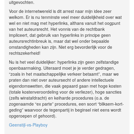
uitgevochten.
Voor de internetwereld is dit arrest naar mijn idee zeer
welkom. Er is nu tenminste veel meer duidelijkheid over wat
wel en niet mag met hyperlinks, althans vanuit het oogpunt
van het auteursrecht. Het vonnis van de rechtbank
impliceert, dat gebruik van hyperlinks in principe geen
auteursrechtinbreuk is, maar dat wel onder bepaalde
omstandigheden kan zijn. Niet erg bevorderlijk voor de
rechtszekerheid!
Nu is het veel duidelijker: hyperlinks zijn geen zelfstandige
openbaarmaking. Uiteraard moet je je verder gedragen,
“zoals in het maatschappelijke verkeer betaamt”, maar we
praten dan niet over auteursecht of andere intellectuele
eigendomswetten, die vaak gepaard gaan met hoge kosten
(totale kostenveroordeling voor de verliezer), hoge sancties
(zelfs winstafdracht) en keiharde procedures (o.a. de
zogenaamde “ex parte” procedures, een soort “bliksem-kort-
geding” waarvoor de tegenpartij in beginsel niet eens wordt
opgeroepen of gehoord).
Geenstijl-vs-Playboy