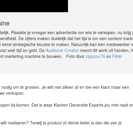
ine
lijk. Plaatste je vroeger een advertentie om iets te verkopen, nu krijg 
ndheid. De cijfers maken duidelijk dat het tijd is om een content mark
 eerst strategische keuzes te maken. Natuurlijk kan een medewerker 
ost veel tijd en geld. De
Audience Creator
neemt dit werk uit handen, 
ntent marketing machine te bouwen. Foto door
zigazou76
on
Flickr
n nodig om te groeien. Je wilt niet alleen af en toe een klant maar een
uwe verkopen.
rkopen bij komen. Dat is waar Klanten Generatie Experts jou met raad e
lt realiseren? Terwijl je product of dienst beter is dan die van je