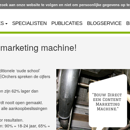
ezoek aan onze website te volgen en niet om persoonlijke gegevens op te
ES
SPECIALISTEN
PUBLICATIES
BLOGSERVICE
B
 marketing machine!
ditionele ‘oude school’
SEOrchers spreken de cijfers
en zijn 62% lager dan
rdt nooit open gemaakt.
an alle aankoopbeslissingen
or resultaten.
den: 90% = 18-24 jaar, 65% =