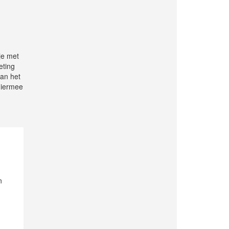
je met
eting
van het
hiermee
n