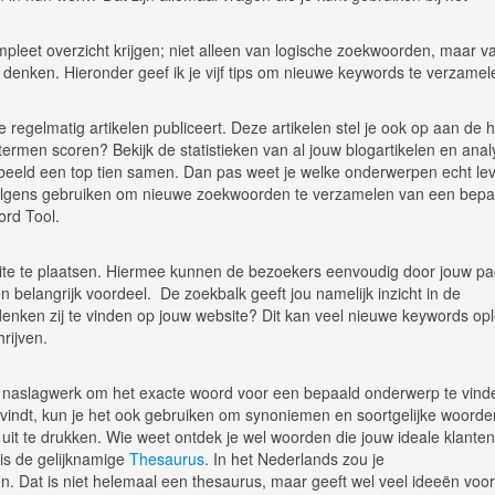
mpleet overzicht krijgen; niet alleen van logische zoekwoorden, maar va
denken. Hieronder geef ik je vijf tips om nieuwe keywords te verzamel
e regelmatig artikelen publiceert. Deze artikelen stel je ook op aan de 
ermen scoren? Bekijk de statistieken van al jouw blogartikelen en anal
rbeeld een top tien samen. Dan pas weet je welke onderwerpen echt lev
rvolgens gebruiken om nieuwe zoekwoorden te verzamelen van een bepa
rd Tool.
site te plaatsen. Hiermee kunnen de bezoekers eenvoudig door jouw pa
 belangrijk voordeel. De zoekbalk geeft jou namelijk inzicht in de
enken zij te vinden op jouw website? Dit kan veel nieuwe keywords op
rijven.
en naslagwerk om het exacte woord voor een bepaald onderwerp te vind
 vindt, kun je het ook gebruiken om synoniemen en soortgelijke woorde
 uit te drukken. Wie weet ontdek je wel woorden die jouw ideale klanten
is de gelijknamige
Thesaurus
. In het Nederlands zou je
. Dat is niet helemaal een thesaurus, maar geeft wel veel ideeën voor