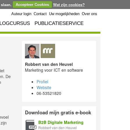
 slaan.
Accepteer Cookies
Wat zijn cookies?
Auteur login
Contact
Uw mogelijkheden
Over ons
LOGCURSUS
PUBLICATIESERVICE
Robbert van den Heuvel
Marketing voor ICT en software
iet
en. De
Profiel
n
Website
06-53521820
Download mijn gratis e-book
evoel
B2B Digitale Marketing
zijn
Robbert van den Heuvel