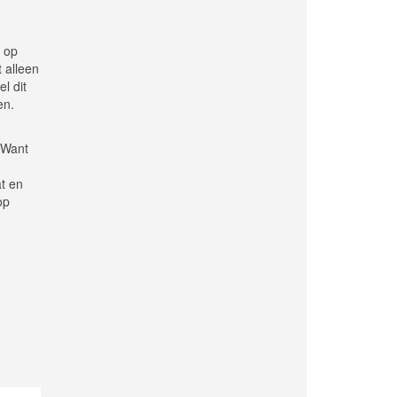
c op
 alleen
l dit
en.
 Want
t en
op