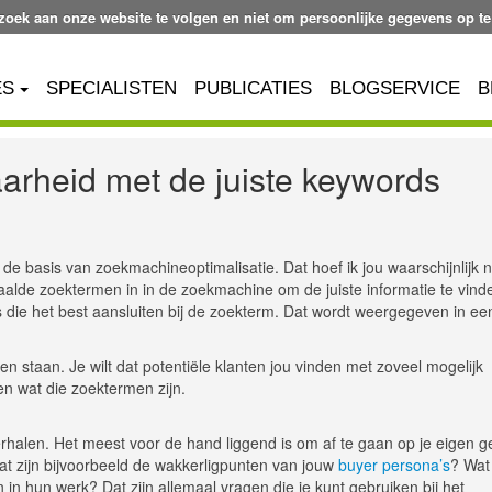
ezoek aan onze website te volgen en niet om persoonlijke gegevens op te
ES
SPECIALISTEN
PUBLICATIES
BLOGSERVICE
B
aarheid met de juiste keywords
de basis van zoekmachineoptimalisatie. Dat hoef ik jou waarschijnlijk n
bepaalde zoektermen in in de zoekmachine om de juiste informatie te vind
die het best aansluiten bij de zoekterm. Dat wordt weergegeven in ee
ssen staan. Je wilt dat potentiële klanten jou vinden met zoveel mogelijk
n wat die zoektermen zijn.
rhalen. Het meest voor de hand liggend is om af te gaan op je eigen g
at zijn bijvoorbeeld de wakkerligpunten van jouw
buyer persona’s
? Wat 
n hun werk? Dat zijn allemaal vragen die je kunt gebruiken bij het