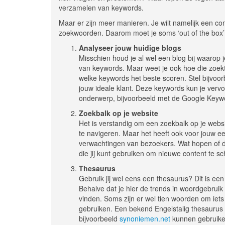
verzamelen van keywords.
Maar er zijn meer manieren. Je wilt namelijk een co
zoekwoorden. Daarom moet je soms ‘out of the box’ 
Analyseer jouw huidige blogs
Misschien houd je al wel een blog bij waarop j
van keywords. Maar weet je ook hoe die zoekt
welke keywords het beste scoren. Stel bijvoo
jouw ideale klant. Deze keywords kun je ve
onderwerp, bijvoorbeeld met de Google Keywo
Zoekbalk op je website
Het is verstandig om een zoekbalk op je web
te navigeren. Maar het heeft ook voor jouw een
verwachtingen van bezoekers. Wat hopen of d
die jij kunt gebruiken om nieuwe content te sch
Thesaurus
Gebruik jij wel eens een thesaurus? Dit is e
Behalve dat je hier de trends in woordgebruik
vinden. Soms zijn er wel tien woorden om iets
gebruiken. Een bekend Engelstalig thesaurus 
bijvoorbeeld
synoniemen.net
kunnen gebruiken