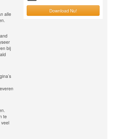
Download Nu!
n alle
en.
hand
yseer
en bij
ald
gina’s
leveren
en.
n te
 veel