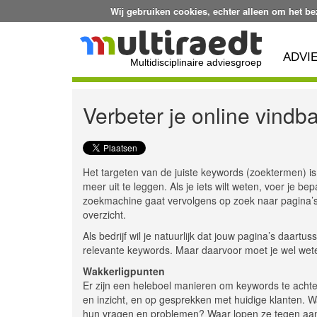
Wij gebruiken cookies, echter alleen om het b
ADVI
Multidisciplinaire adviesgroep
Verbeter je online vindb
Het targeten van de juiste keywords (zoektermen) is 
meer uit te leggen. Als je iets wilt weten, voer je 
zoekmachine gaat vervolgens op zoek naar pagina’s 
overzicht.
Als bedrijf wil je natuurlijk dat jouw pagina’s daartu
relevante keywords. Maar daarvoor moet je wel wete
Wakkerligpunten
Er zijn een heleboel manieren om keywords te achte
en inzicht, en op gesprekken met huidige klanten. W
hun vragen en problemen? Waar lopen ze tegen aan i