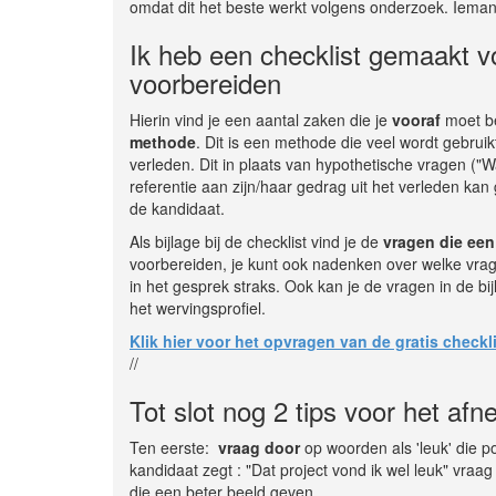
omdat dit het beste werkt volgens onderzoek. Iemand 
Ik heb een checklist gemaakt vo
voorbereiden
Hierin vind je een aantal zaken die je
vooraf
moet b
methode
. Dit is een methode die veel wordt gebruikt
verleden. Dit in plaats van hypothetische vragen ("Wa
referentie aan zijn/haar gedrag uit het verleden k
de kandidaat.
Als bijlage bij de checklist vind je de
vragen die een 
voorbereiden, je kunt ook nadenken over welke vragen j
in het gesprek straks. Ook kan je de vragen in de bi
het wervingsprofiel.
Klik hier voor het opvragen van de gratis checkl
//
Tot slot nog 2 tips voor het af
Ten eerste:
vraag door
op woorden als 'leuk' die pos
kandidaat zegt : "Dat project vond ik wel leuk" vraag 
die een beter beeld geven.