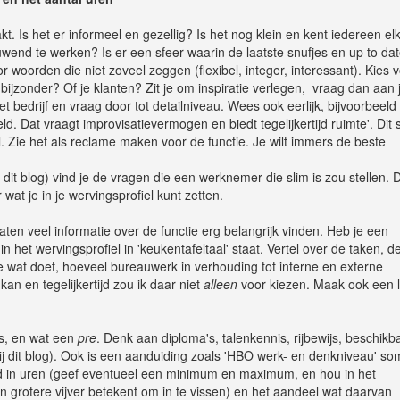
akt. Is het er informeel en gezellig? Is het nog klein en kent iedereen el
nd te werken? Is er een sfeer waarin de laatste snufjes en up to da
woorden die niet zoveel zeggen (flexibel, integer, interessant). Kies 
 bijzonder? Of je klanten? Zit je om inspiratie verlegen, vraag dan aan 
bedrijf en vraag door tot detailniveau. Wees ook eerlijk, bijvoorbeeld 
geld. Dat vraagt improvisatievermogen en biedt tegelijkertijd ruimte'. Dit 
el. Zie het als reclame maken voor de functie. Je wilt immers de beste
 in dit blog) vind je de vragen die een werknemer die slim is zou stellen.
at je in je wervingsprofiel kunt zetten.
aten veel informatie over de functie erg belangrijk vinden. Heb je een
 in het wervingsprofiel in 'keukentafeltaal' staat. Vertel over de taken, d
e wat doet, hoeveel bureauwerk in verhouding tot interne en externe
n en tegelijkertijd zou ik daar niet
alleen
voor kiezen. Maak ook een 
s, en wat een
pre
. Denk aan diploma's, talenkennis, rijbewijs, beschikb
ij dit blog). Ook is een aanduiding zoals 'HBO werk- en denkniveau' so
d in uren (geef eventueel een minimum en maximum, en hou in het
 grotere vijver betekent om in te vissen) en het aandeel wat daarvan