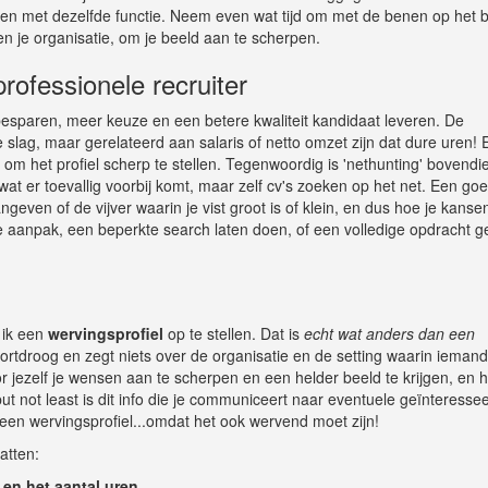
llen met dezelfde functie. Neem even wat tijd om met de benen op het 
en je organisatie, om je beeld aan te scherpen.
rofessionele recruiter
 besparen, meer keuze en een betere kwaliteit kandidaat leveren. De
slag, maar gerelateerd aan salaris of netto omzet zijn dat dure uren! 
 om het profiel scherp te stellen. Tegenwoordig is 'nethunting' bovendi
at er toevallig voorbij komt, maar zelf cv's zoeken op het net. Een go
ngeven of de vijver waarin je vist groot is of klein, en dus hoe je kanse
r je aanpak, een beperkte search laten doen, of een volledige opdracht 
 ik een
wervingsprofiel
op te stellen. Dat is
echt wat anders dan een
 gortdroog en zegt niets over de organisatie en de setting waarin ieman
 jezelf je wensen aan te scherpen en een helder beeld te krijgen, en h
ut not least is dit info die je communiceert naar eventuele geïnteresse
s een wervingsprofiel...omdat het ook wervend moet zijn!
atten:
 en het aantal uren