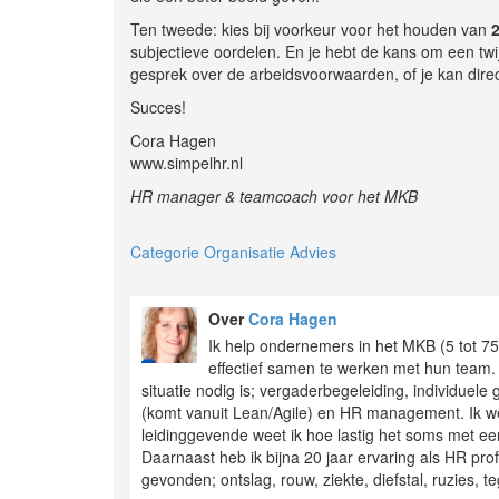
Ten tweede: kies bij voorkeur voor het houden van
subjectieve oordelen. En je hebt de kans om een twi
gesprek over de arbeidsvoorwaarden, of je kan direc
Succes!
Cora Hagen
www.simpelhr.nl
HR manager & teamcoach voor het MKB
Categorie Organisatie Advies
Over
Cora Hagen
Ik help ondernemers in het MKB (5 tot 7
effectief samen te werken met hun team. D
situatie nodig is; vergaderbegeleiding, individue
(komt vanuit Lean/Agile) en HR management. Ik werk
leidinggevende weet ik hoe lastig het soms met een
Daarnaast heb ik bijna 20 jaar ervaring als HR pro
gevonden; ontslag, rouw, ziekte, diefstal, ruzies, t