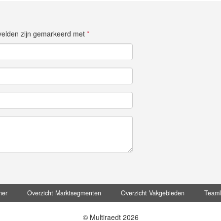
e velden zijn gemarkeerd met
*
mer
Overzicht Marktsegmenten
Overzicht Vakgebieden
Team
© Multiraedt 2026