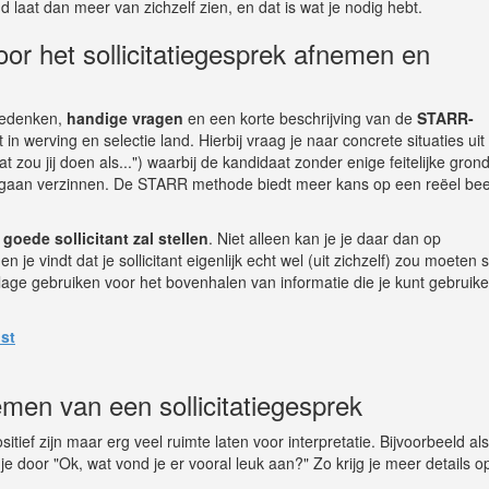
laat dan meer van zichzelf zien, en dat is wat je nodig hebt.
or het sollicitatiegesprek afnemen en
edenken,
handige vragen
en een korte beschrijving van de
STARR-
 in werving en selectie land. Hierbij vraag je naar concrete situaties uit
t zou jij doen als...") waarbij de kandidaat zonder enige feitelijke gron
an gaan verzinnen. De STARR methode biedt meer kans op een reëel bee
goede sollicitant zal stellen
. Niet alleen kan je je daar dan op
e vindt dat je sollicitant eigenlijk echt wel (uit zichzelf) zou moeten s
jlage gebruiken voor het bovenhalen van informatie die je kunt gebruike
ist
nemen van een sollicitatiegesprek
itief zijn maar erg veel ruimte laten voor interpretatie. Bijvoorbeeld al
je door "Ok, wat vond je er vooral leuk aan?" Zo krijg je meer details op