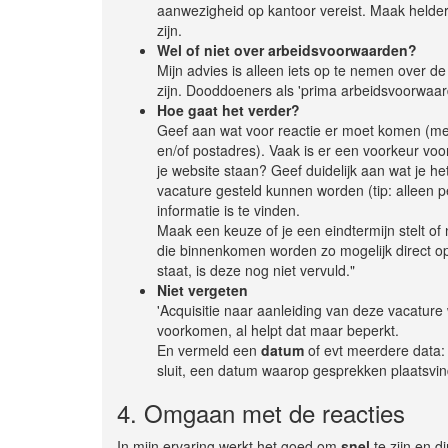
aanwezigheid op kantoor vereist. Maak helder w
zijn.
Wel of niet over arbeidsvoorwaarden?
Mijn advies is alleen iets op te nemen over d
zijn. Dooddoeners als 'prima arbeidsvoorwaarde
Hoe gaat het verder?
Geef aan wat voor reactie er moet komen (me
en/of postadres). Vaak is er een voorkeur voor
je website staan? Geef duidelijk aan wat je he
vacature gesteld kunnen worden (tip: alleen p
informatie is te vinden.
Maak een keuze of je een eindtermijn stelt of 
die binnenkomen worden zo mogelijk direct op
staat, is deze nog niet vervuld."
Niet vergeten
'Acquisitie naar aanleiding van deze vacature w
voorkomen, al helpt dat maar beperkt.
En vermeld een
datum
of evt meerdere data:
sluit, een datum waarop gesprekken plaatsvin
4. Omgaan met de reacties
In mijn ervaring werkt het goed om
snel
te zijn en d