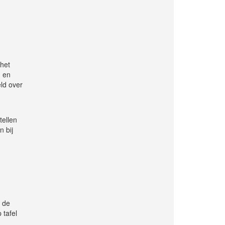
 het
d en
ld over
tellen
n bij
s de
 tafel