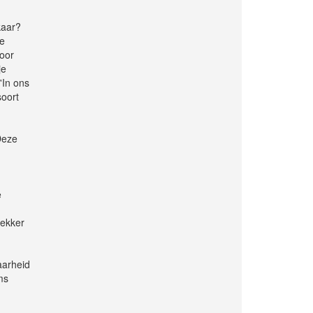
kaar?
te
voor
je
'In ons
soort
 Deze
e
lekker
aarheid
ms