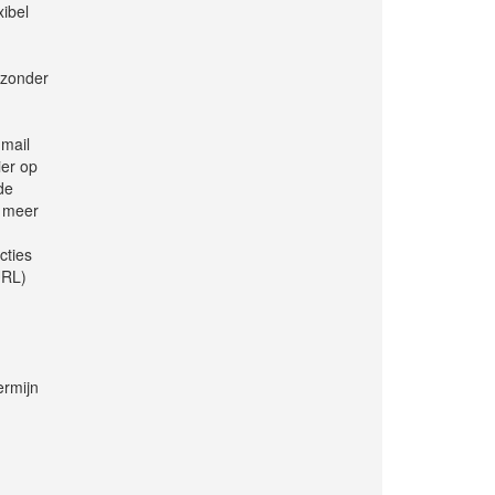
xibel
jzonder
-mail
ier op
de
r meer
cties
URL)
ermijn