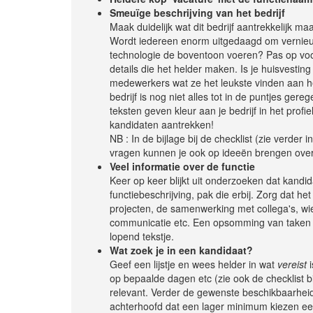
Smeuïge beschrijving van het bedrijf
Maak duidelijk wat dit bedrijf aantrekkelijk ma
Wordt iedereen enorm uitgedaagd om vernieuwe
technologie de boventoon voeren? Pas op voor 
details die het helder maken. Is je huisvesting
medewerkers wat ze het leukste vinden aan het 
bedrijf is nog niet alles tot in de puntjes gere
teksten geven kleur aan je bedrijf in het profi
kandidaten aantrekken!
NB : In de bijlage bij de checklist (zie verder
vragen kunnen je ook op ideeën brengen over w
Veel informatie over de functie
Keer op keer blijkt uit onderzoeken dat kandid
functiebeschrijving, pak die erbij. Zorg dat het
projecten, de samenwerking met collega's, wi
communicatie etc. Een opsomming van taken ka
lopend tekstje.
Wat zoek je in een kandidaat?
Geef een lijstje en wees helder in wat
vereist
i
op bepaalde dagen etc (zie ook de checklist b
relevant. Verder de gewenste beschikbaarhei
achterhoofd dat een lager minimum kiezen een