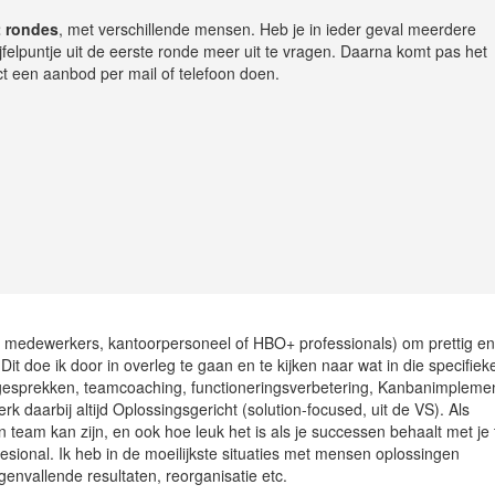
2 rondes
, met verschillende mensen. Heb je in ieder geval meerdere
jfelpuntje uit de eerste ronde meer uit te vragen. Daarna komt pas het
t een aanbod per mail of telefoon doen.
5 medewerkers, kantoorpersoneel of HBO+ professionals) om prettig en
it doe ik door in overleg te gaan en te kijken naar wat in die specifiek
le gesprekken, teamcoaching, functioneringsverbetering, Kanbanimplemen
 daarbij altijd Oplossingsgericht (solution-focused, uit de VS). Als
 team kan zijn, en ook hoe leuk het is als je successen behaalt met je
fesional. Ik heb in de moeilijkste situaties met mensen oplossingen
egenvallende resultaten, reorganisatie etc.