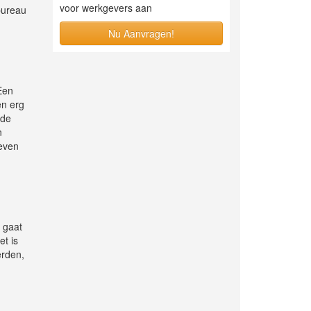
voor werkgevers aan
bureau
Nu Aanvragen!
Een
en erg
ede
n
geven
d gaat
et is
erden,