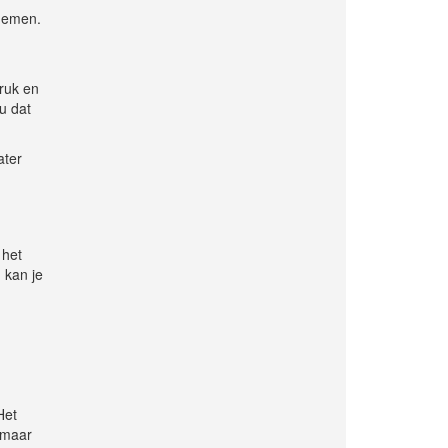
pnemen.
druk en
u dat
ater
 het
 kan je
Het
, maar