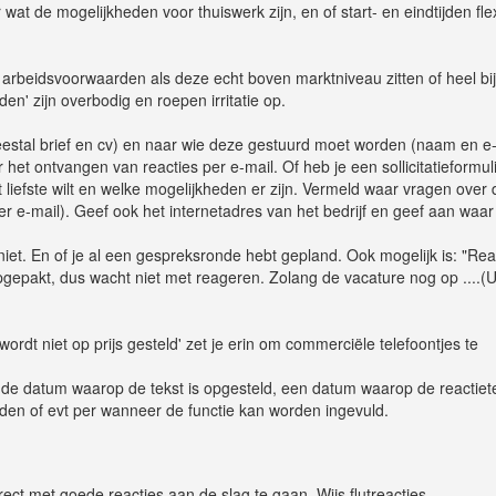
at de mogelijkheden voor thuiswerk zijn, en of start- en eindtijden fle
e arbeidsvoorwaarden als deze echt boven marktniveau zitten of heel bi
n' zijn overbodig en roepen irritatie op.
estal brief en cv) en naar wie deze gestuurd moet worden (naam en e
 het ontvangen van reacties per e-mail. Of heb je een sollicitatieformul
t liefste wilt en welke mogelijkheden er zijn. Vermeld waar vragen over 
er e-mail). Geef ook het internetadres van het bedrijf en geef aan waa
niet. En of je al een gespreksronde hebt gepland. Ook mogelijk is: "Rea
gepakt, dus wacht niet met reageren. Zolang de vacature nog op ....(
ordt niet op prijs gesteld' zet je erin om commerciële telefoontjes te
 de datum waarop de tekst is opgesteld, een datum waarop de reactiet
den of evt per wanneer de functie kan worden ingevuld.
irect met goede reacties aan de slag te gaan. Wijs flutreacties