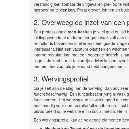
verstandig
niet
zomaar de vrijgevallen plek op te vu
hierover na te
denken
. Praat erover, binnen en buit
2. Overweeg de inzet van een p
Een professionele
recruiter
kan je veel geld en tijd
leidinggevende of ondernemer gaat vaak zelf aan de 
recruiter is bovendien sneller en heeft goede vragen
interessant. Niet een vacature plaatsen en wachten w
internetrecruiter kan met een beperkte 'search' al aa
liggen. Je kunt uurtje-factuurtje advies krijgen ove
met een fee voor als je iemand hebt aangenomen.
3. Wervingsprofiel
Ga je zelf aan de slag met de werving, dan adviseer
functiebeschrijving
. Een functiebeschrijving is vaak
functioneren. Het wervingsprofiel werkt goed om voor
heel handig voor een recruiter/uitzendbureau. Last b
bijvoorbeeld op je website en in social media. Het i
Een wervingsprofiel kan de volgende elementen bev
Heldere kop 'Vacature' met de functienaam