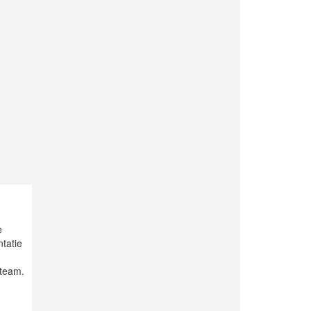
e
tatie
 team.