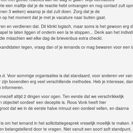
egorie een mailtje dat je de reactie hebt ontvangen en nog contact zult o
nen 3 weken) waarop je dat zult doen. Zorg dat je de
n op het moment dat je met je vacature naar buiten gaat.
ren en verdienen dat. Dit klinkt logisch, maar soms is het gewoon erg 
pel te laten liggen of onderin een la te stoppen... Denk aan het individ
n die misschien wel elke dag de brievenbus extra checkt.
 kandidaten tegen, vraag dan of je iemands cv mag bewaren voor een l
.d. Voor sommige organisaties is dat standaard, voor anderen ver van
r zijn bovendien erg veel verschillende methodes. Heb je interesse, dan
n informeren.
mezelf altijd 2 dingen voor ogen. Ten eerste dat we verschrikkelijk
n objectief oordeel' een deceptie is. Roos Vonk heeft hier
root dat we in de eerste halve minuut een oordeel vellen, en daarna
s om het iemand in het sollicitatiegesprek vreselijk moeilijk te maken. 
 en belangstellend door te vragen. Niet vanuit een soort soft standpunt