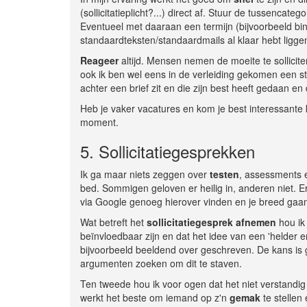
(sollicitatieplicht?...) direct af. Stuur de tussencat
Eventueel met daaraan een termijn (bijvoorbeeld bin
standaardteksten/standaardmails al klaar hebt ligge
Reageer
altijd. Mensen nemen de moeite te sollicite
ook ik ben wel eens in de verleiding gekomen een sta
achter een brief zit en die zijn best heeft gedaan e
Heb je vaker vacatures en kom je best interessante
moment.
5. Sollicitatiegesprekken
Ik ga maar niets zeggen over
testen
, assessments e
bed. Sommigen geloven er heilig in, anderen niet. E
via Google genoeg hierover vinden en je breed gaa
Wat betreft het
sollicitatiegesprek
afnemen
hou ik 
beïnvloedbaar zijn en dat het idee van een 'helder e
bijvoorbeeld beeldend over geschreven. De kans is g
argumenten zoeken om dit te staven.
Ten tweede hou ik voor ogen dat het niet verstandig i
werkt het beste om iemand op z'n
gemak
te stellen