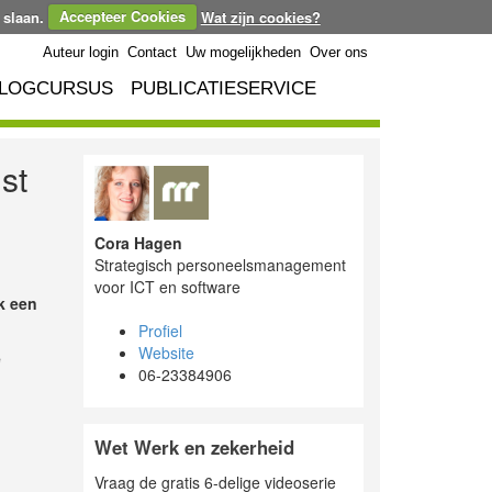
 slaan.
Accepteer Cookies
Wat zijn cookies?
Auteur login
Contact
Uw mogelijkheden
Over ons
LOGCURSUS
PUBLICATIESERVICE
st
Cora Hagen
Strategisch personeelsmanagement
voor ICT en software
k een
Profiel
Website
e
06-23384906
Wet Werk en zekerheid
Vraag de gratis 6-delige videoserie