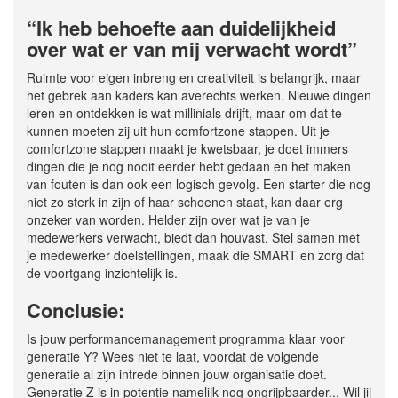
“Ik heb behoefte aan duidelijkheid
over wat er van mij verwacht wordt”
Ruimte voor eigen inbreng en creativiteit is belangrijk, maar
het gebrek aan kaders kan averechts werken. Nieuwe dingen
leren en ontdekken is wat millinials drijft, maar om dat te
kunnen moeten zij uit hun comfortzone stappen. Uit je
comfortzone stappen maakt je kwetsbaar, je doet immers
dingen die je nog nooit eerder hebt gedaan en het maken
van fouten is dan ook een logisch gevolg. Een starter die nog
niet zo sterk in zijn of haar schoenen staat, kan daar erg
onzeker van worden. Helder zijn over wat je van je
medewerkers verwacht, biedt dan houvast. Stel samen met
je medewerker doelstellingen, maak die SMART en zorg dat
de voortgang inzichtelijk is.
Conclusie:
Is jouw performancemanagement programma klaar voor
generatie Y? Wees niet te laat, voordat de volgende
generatie al zijn intrede binnen jouw organisatie doet.
Generatie Z is in potentie namelijk nog ongrijpbaarder... Wil jij