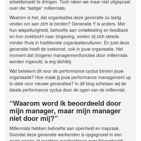
arbeidsmarkt te dringen. Toch raken we maar niet uitgepraat
over die “lastige” millennials.
Waarom is het, dat organisaties deze generatie zo lastig
vinden om aan zich te binden? Generatie Y is anders. Met
hun wispelturigheid, behoefte aan ontwikkeling en feedback
en hun zoektocht naar zingeving, voelen zij zich steeds
minder thuis in traditionele organisatieculturen. En juist deze
generatie heeft de toekomst, ook in jouw organisatie. Het
moment dat (hogere) managementfuncties door millennials
worden ingevuld, is erg dichtbij.
Wat betekent dit voor de performance cyclus binnen jouw
organisatie? Hoe maak jij jouw performance management up
to date voor nieuwe generaties? In dit blog schetsen wij de
ideale performance cyclus door de ogen van de millennial.
“Waarom word ik beoordeeld door
mijn manager, maar mijn manager
niet door mij?”
Millennials hebben behoefte aan openheid en inspraak.
Doordat deze generatie werkenden is opgegroeid in een
gezin waarin zij mochten meebeslissen over bijvoorbeeld