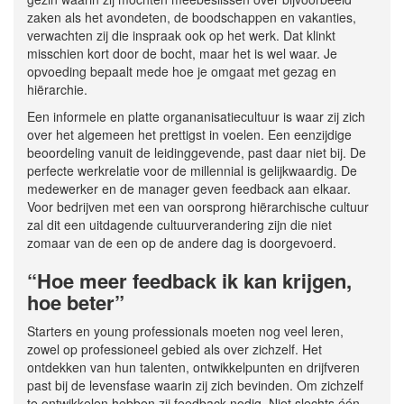
zaken als het avondeten, de boodschappen en vakanties,
verwachten zij die inspraak ook op het werk. Dat klinkt
misschien kort door de bocht, maar het is wel waar. Je
opvoeding bepaalt mede hoe je omgaat met gezag en
hiërarchie.
Een informele en platte organanisatiecultuur is waar zij zich
over het algemeen het prettigst in voelen. Een eenzijdige
beoordeling vanuit de leidinggevende, past daar niet bij. De
perfecte werkrelatie voor de millennial is gelijkwaardig. De
medewerker en de manager geven feedback aan elkaar.
Voor bedrijven met een van oorsprong hiërarchische cultuur
zal dit een uitdagende cultuurverandering zijn die niet
zomaar van de een op de andere dag is doorgevoerd.
“Hoe meer feedback ik kan krijgen,
hoe beter”
Starters en young professionals moeten nog veel leren,
zowel op professioneel gebied als over zichzelf. Het
ontdekken van hun talenten, ontwikkelpunten en drijfveren
past bij de levensfase waarin zij zich bevinden. Om zichzelf
te ontwikkelen hebben zij feedback nodig. Niet slechts één