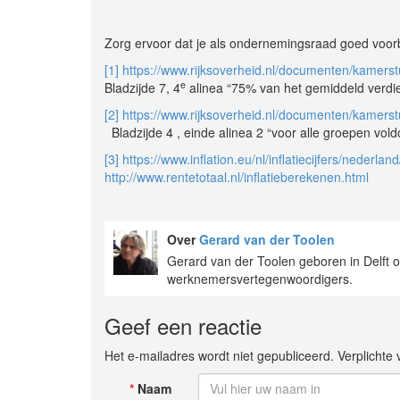
Zorg ervoor dat je als ondernemingsraad goed voor
[1]
https://www.rijksoverheid.nl/documenten/kamers
e
Bladzijde 7, 4
alinea “75% van het gemiddeld verdie
[2]
https://www.rijksoverheid.nl/documenten/kamers
Bladzijde 4 , einde alinea 2 “voor alle groepen voldo
[3]
https://www.inflation.eu/nl/inflatiecijfers/nederlan
http://www.rentetotaal.nl/inflatieberekenen.html
Over
Gerard van der Toolen
Gerard van der Toolen geboren in Delft 
werknemersvertegenwoordigers.
Geef een reactie
Het e-mailadres wordt niet gepubliceerd. Verplicht
*
Naam