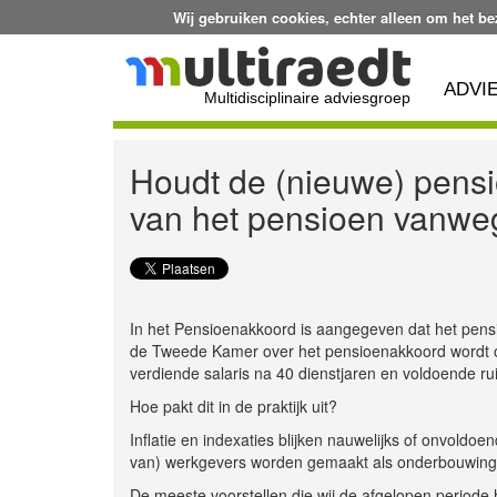
Wij gebruiken cookies, echter alleen om het b
ADVI
Multidisciplinaire adviesgroep
Houdt de (nieuwe) pensi
van het pensioen vanweg
In het Pensioenakkoord is aangegeven dat het pensi
de Tweede Kamer over het pensioenakkoord wordt 
verdiende salaris na 40 dienstjaren en voldoende ru
Hoe pakt dit in de praktijk uit?
Inflatie en indexaties blijken nauwelijks of onvol
van) werkgevers worden gemaakt als onderbouwing 
De meeste voorstellen die wij de afgelopen periode 