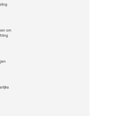
eling
aken om
hting
igen
e
rlijks