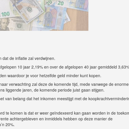
n dat de inflatie zal verdwijnen.
 afgelopen 10 jaar 2,19% en over de afgelopen 40 jaar gemiddeld 3,63
den waardoor je voor hetzelfde geld minder kunt kopen.
 en naar verwachting zal deze de komende tijd, mede vanwege de enorme
s liggende jaren, de komende periode juist gaan stijgen.
 het van belang dat het inkomen meestijgt met de koopkrachtverminderi
rd te komen is dat er weer geïndexeerd kan gaan worden in de toeko
e rente achtergebleven en inmiddels hebben op deze manier de
o’n 20%.