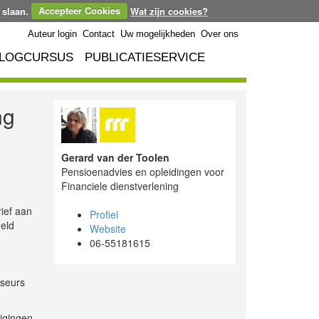
 slaan.
Accepteer Cookies
Wat zijn cookies?
Auteur login
Contact
Uw mogelijkheden
Over ons
LOGCURSUS
PUBLICATIESERVICE
ng
Gerard van der Toolen
Pensioenadvies en opleidingen voor
Financiele dienstverlening
ief aan
Profiel
eld
Website
06-55181615
iseurs
ijgingen