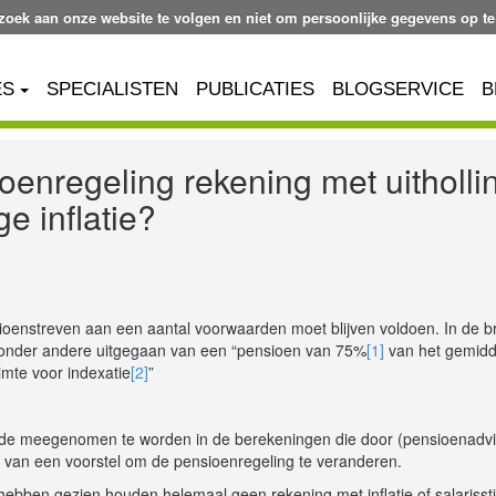
ezoek aan onze website te volgen en niet om persoonlijke gegevens op te
ES
SPECIALISTEN
PUBLICATIES
BLOGSERVICE
B
oenregeling rekening met uitholli
e inflatie?
oenstreven aan een aantal voorwaarden moet blijven voldoen. In de br
onder andere uitgegaan van een “pensioen van 75%
[1]
van het gemidd
imte voor indexatie
[2]
”
doende meegenomen te worden in de berekeningen die door (pensioenadv
van een voorstel om de pensioenregeling te veranderen.
hebben gezien houden helemaal geen rekening met inflatie of salarisst