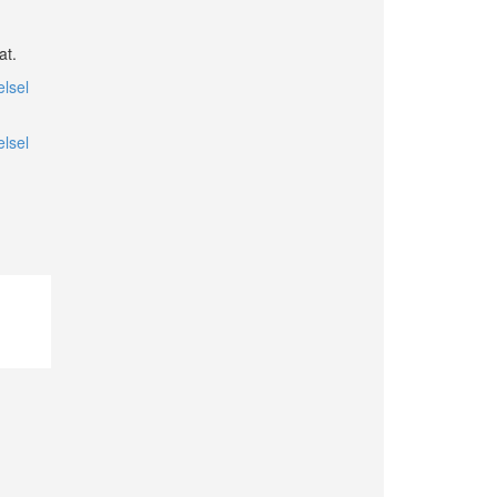
at.
lsel
lsel