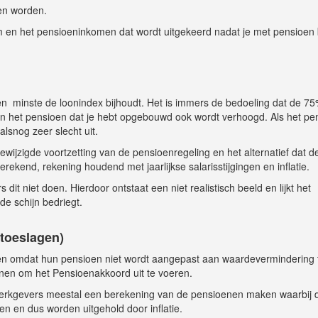
en worden.
 en het pensioeninkomen dat wordt uitgekeerd nadat je met pensioen
ten minste de loonindex bijhoudt. Het is immers de bedoeling dat de 7
n het pensioen dat je hebt opgebouwd ook wordt verhoogd. Als het pe
lsnog zeer slecht uit.
wijzigde voortzetting van de pensioenregeling en het alternatief dat d
kend, rekening houdend met jaarlijkse salarisstijgingen en inflatie.
dit niet doen. Hierdoor ontstaat een niet realistisch beeld en lijkt het
de schijn bedriegt.
(toeslagen)
en omdat hun pensioen niet wordt aangepast aan waardevermindering t
enen om het Pensioenakkoord uit te voeren.
) werkgevers meestal een berekening van de pensioenen maken waarbij 
en en dus worden uitgehold door inflatie.