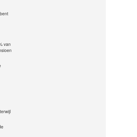
 bent
5% van
nsioen
e
erwijl
de