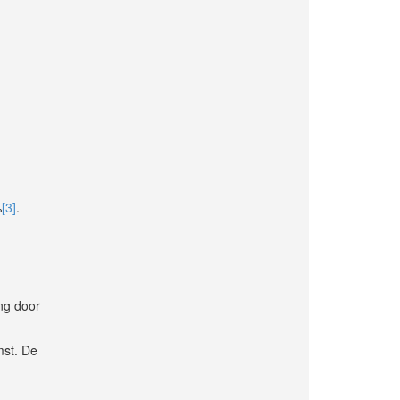
%
[3]
.
ng door
mst. De