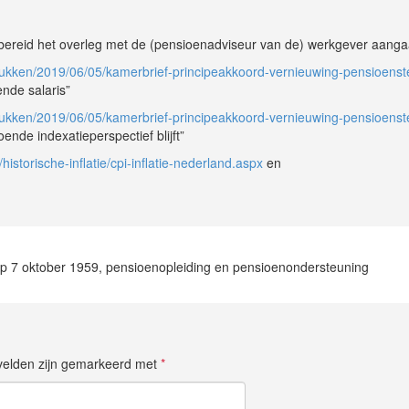
bereid het overleg met de (pensioenadviseur van de) werkgever aanga
tukken/2019/06/05/kamerbrief-principeakkoord-vernieuwing-pensioenste
nde salaris”
tukken/2019/06/05/kamerbrief-principeakkoord-vernieuwing-pensioenste
ende indexatieperspectief blijft”
d/historische-inflatie/cpi-inflatie-nederland.aspx
en
op 7 oktober 1959, pensioenopleiding en pensioenondersteuning
e velden zijn gemarkeerd met
*