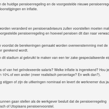
sen de huidige pensioenregeling en de voorgestelde nieuwe pensioenreg
nstijgingen en inflatie.
worden veranderd en pensioenadviseurs zullen voorstellen moeten m
voorgestelde pensioenregeling en hoeveel pensioen dit dan naar verwac
om voordat de berekeningen gemaakt worden overeenstemming met de
er gerekend wordt.
 dit stadium al gebruikt te maken van een ter zake gespecialiseerde e
 of van het geïndexeerde salaris? Welke inflatie is ingerekend? Hou j
 10% of een ander (meer realistisch percentage? En welk dan?).
stijgen of zijn de uitkeringen nominaal en levert de werknemer dus jaa
unnen gaan stellen als de werkgever besluit dat de pensioenregeling
sch of Utopiaans pensioenvoorstel.