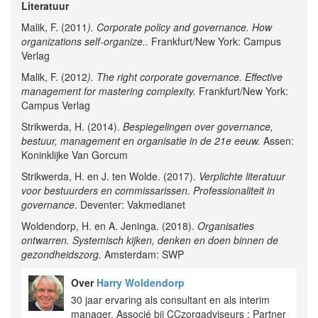
Literatuur
Malik, F. (2011
). Corporate policy and governance. How
organizations self-organize..
Frankfurt/New York: Campus
Verlag
Malik, F. (2012
). The right corporate governance. Effective
management for mastering complexity.
Frankfurt/New York:
Campus Verlag
Strikwerda, H. (2014).
Bespiegelingen over governance,
bestuur, management en organisatie in de 21e eeuw.
Assen:
Koninklijke Van Gorcum
Strikwerda, H. en J. ten Wolde. (2017).
Verplichte literatuur
voor bestuurders en commissarissen.
Professionaliteit in
governance
. Deventer: Vakmedianet
Woldendorp, H. en A. Jeninga. (2018).
Organisaties
ontwarren. Systemisch kijken, denken en doen binnen de
gezondheidszorg.
Amsterdam: SWP
Over
Harry Woldendorp
30 jaar ervaring als consultant en als interim
manager. Associé bij CCzorgadviseurs ; Partner