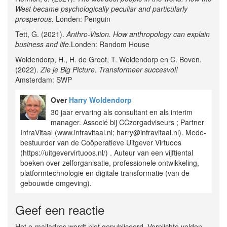
West became psychologically peculiar and particularly
prosperous.
Londen: Penguin
Tett, G. (2021).
Anthro-Vision. How anthropology can explain
business and life
.Londen: Random House
Woldendorp, H., H. de Groot, T. Woldendorp en C. Boven.
(2022).
Zie je Big Picture. Transformeer succesvol!
Amsterdam: SWP
Over
Harry Woldendorp
30 jaar ervaring als consultant en als interim
manager. Associé bij CCzorgadviseurs ; Partner
InfraVitaal (www.infravitaal.nl; harry@infravitaal.nl). Mede-
bestuurder van de Coöperatieve Uitgever Virtuoos
(https://uitgevervirtuoos.nl/) . Auteur van een vijftiental
boeken over zelforganisatie, professionele ontwikkeling,
platformtechnologie en digitale transformatie (van de
gebouwde omgeving).
Geef een reactie
Het e-mailadres wordt niet gepubliceerd. Verplichte velden