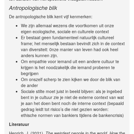
Antropologische blik
De antropologische blik kent vijf kenmerken:
We zijn allemaal wezens die voortkomen uit onze
eigen ecologische, sociale en culturele context
Er bestaat geen fundamenteel natuurlijk cultureel
frame; het menselijk bestaan bevindt zich in de context
van diversiteit: 0nze manier van leven had ook heel
anders kunnen zijn.
Om empathie voor iemand uit een andere cultuur te
krijgen is het noodzakelijk die iemand proberen te
begrijpen
Om onszelf scherp te zien kijken we door de blik van
de ander
Sociale stilte moet juist in beeld blijven: als je ingebed
bent in je cultuur zie je niet de externe context van wat
je aan het doen bent noch de interne context (bepaald
gedrag leidt tot risico’s die niet gezien worden:
ethische normen van bankiers tijdens de bankencrisis)
Literatuur
Henrich, J. (2021).
The weirdest people in the world. How the