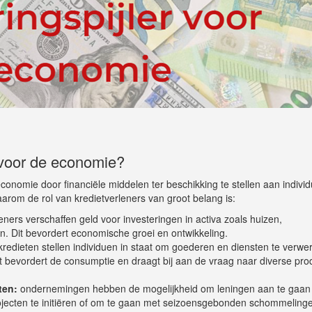
g voor de economie?
economie door financiële middelen ter beschikking te stellen aan indivi
arom de rol van kredietverleners van groot belang is:
eners verschaffen geld voor investeringen in activa zoals huizen,
ten. Dit bevordert economische groei en ontwikkeling.
edieten stellen individuen in staat om goederen en diensten te verwe
Dit bevordert de consumptie en draagt bij aan de vraag naar diverse pr
ten:
ondernemingen hebben de mogelijkheid om leningen aan te gaa
rojecten te initiëren of om te gaan met seizoensgebonden schommelinge