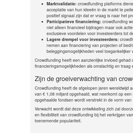
Marktvalidatie:
crowdfunding platforms diene
acceptatie van hun ideeën in de markt te pei
positief signaal zijn dat er vraag is naar het p
Participatieve financiering:
crowdfunding wor
niet alleen financieel bijdragen maar ook acti
exclusieve voordelen voor investeerders tot 
Lagere drempel voor investeerders:
crowdfu
nemen aan financiering van projecten of bedr
beleggingsmogelijkheden veel toegankelijker 
Crowdfunding heeft een aanzienlijke invloed gehad op
financieringsmogelijkheden als omslachtig en traag 
Zijn de groeiverwachting van crow
Crowdfunding heeft de afgelopen jaren wereldwijd a
van € 1,08 miljard opgehaald, wat neerkomt op een
opgehaalde fondsen wordt verstrekt in de vorm van l
Verwacht wordt dat deze ontwikkeling zich zal doorz
en flexibiliteit van crowdfunding bij het verkrijgen v
toenemende populariteit.