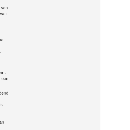
n van
 van
aat
.
art-
m een
udend
.
rs
van