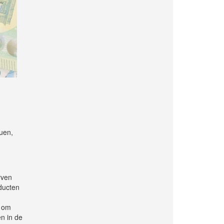
duen,
rven
oducten
n om
n in de