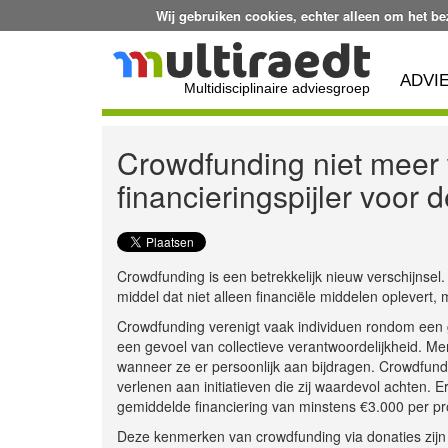
Wij gebruiken cookies, echter alleen om het b
ADVI
Multidisciplinaire adviesgroep
Crowdfunding niet meer 
financieringspijler voor
Crowdfunding is een betrekkelijk nieuw verschijnsel
middel dat niet alleen financiële middelen oplevert
Crowdfunding verenigt vaak individuen rondom een
een gevoel van collectieve verantwoordelijkheid. 
wanneer ze er persoonlijk aan bijdragen. Crowdfun
verlenen aan initiatieven die zij waardevol achten.
gemiddelde financiering van minstens €3.000 per pro
Deze kenmerken van crowdfunding via donaties zijn 