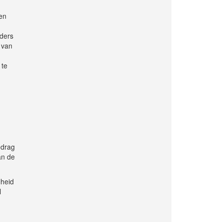
en
rders
n van
 te
edrag
an de
lheid
l