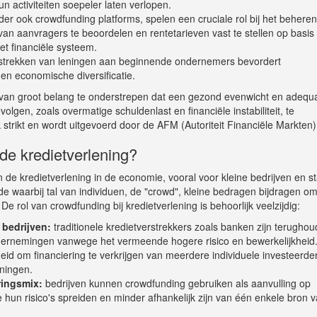
 activiteiten soepeler laten verlopen.
nder ook crowdfunding platforms, spelen een cruciale rol bij het behere
 van aanvragers te beoordelen en rentetarieven vast te stellen op basis
 het financiële systeem.
strekken van leningen aan beginnende ondernemers bevordert
en economische diversificatie.
et van groot belang te onderstrepen dat een gezond evenwicht en adequ
olgen, zoals overmatige schuldenlast en financiële instabiliteit, te
strikt en wordt uitgevoerd door de AFM (Autoriteit Financiële Markten)
 de kredietverlening?
de kredietverlening in de economie, vooral voor kleine bedrijven en st
de waarbij tal van individuen, de "crowd", kleine bedragen bijdragen o
. De rol van crowdfunding bij kredietverlening is behoorlijk veelzijdig:
 bedrijven:
traditionele kredietverstrekkers zoals banken zijn terugho
dernemingen vanwege het vermeende hogere risico en bewerkelijkheid
eid om financiering te verkrijgen van meerdere individuele investeerde
eningen.
ringsmix:
bedrijven kunnen crowdfunding gebruiken als aanvulling op
e hun risico's spreiden en minder afhankelijk zijn van één enkele bron 