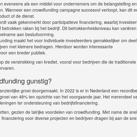
n eveneens als een middel voor ondernemers om de belangstelling en
len. Wanneer een crowdfunding campagne succesvol verloopt, kan dit e
roduct of de dienst.
dt vaak gekenmerkt door participatieve financiering, waarbij investee
ef betrokken raken bij het bedrijf. Dit betrokkenheidsniveau kan variëre
deelname aan besluitvorming.
nding maakt het voor individuele investeerders gemakkelijker om deel
ijven met kleinere bedragen. Hierdoor worden interessante
voor een breder publiek.
 de verstrekking van krediet, vooral voor bedrijven die de traditionele
ervaren.
dfunding gunstig?
anzienlijke groei doorgemaakt. In 2022 is er in Nederland een recordb
 groei van 48% ten opzichte van het voorgaande jaar. Het merendeel v
eningen ter ondersteuning van bedrijfsfinanciering.
etten, gezien de talrijke voordelen van crowdfunding. Met name de sne
an financiering voor diverse projecten en bedrijven dragen bij aan de sne