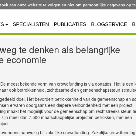
ezoek aan onze website te volgen en niet om persoonlijke gegevens op te
ES
SPECIALISTEN
PUBLICATIES
BLOGSERVICE
B
weg te denken als belangrijke
 de economie
. De meest bekende vorm van crowdfunding is via donaties. Het is een k
, maar ook betrokkenheid, zichtbaarheid en gemeenschapssteun stimulee
 gedeeld doel. Het bevordert betrokkenheid van de gemeenschap en s
Mensen ervaren doorgaans een diepere verbondenheid met een project
ding maakt het mogelijk voor de gemeenschap om rechtstreeks steun t
 Er zijn meer dan 7.500 maatschappelijke projecten betrokken, met een
ject.
eveneens aanwezig bij zakelijke crowdfunding. Zakelijke crowdfunding