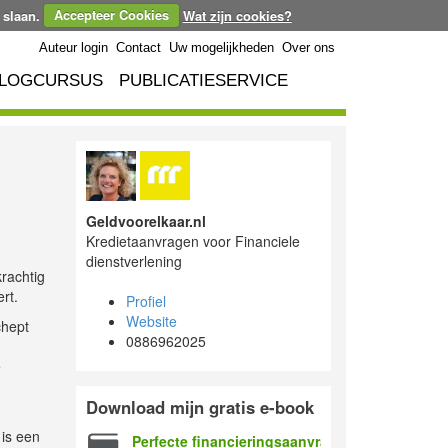
 slaan.
Accepteer Cookies
Wat zijn cookies?
Auteur login
Contact
Uw mogelijkheden
Over ons
LOGCURSUS
PUBLICATIESERVICE
Geldvoorelkaar.nl
Kredietaanvragen voor Financiele
dienstverlening
rachtig
rt.
Profiel
Website
chept
0886962025
e
Download mijn gratis e-book
 is een
Perfecte financieringsaanvraag