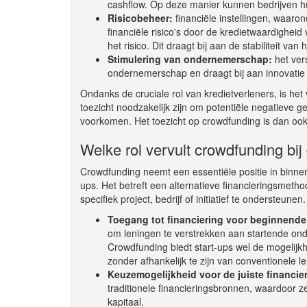
cashflow. Op deze manier kunnen bedrijven hun
Risicobeheer:
financiële instellingen, waaro
financiële risico's door de kredietwaardigheid
het risico. Dit draagt bij aan de stabiliteit van
Stimulering van ondernemerschap:
het ver
ondernemerschap en draagt bij aan innovatie 
Ondanks de cruciale rol van kredietverleners, is h
toezicht noodzakelijk zijn om potentiële negatieve gev
voorkomen. Het toezicht op crowdfunding is dan ook 
Welke rol vervult crowdfunding bij
Crowdfunding neemt een essentiële positie in binnen 
ups. Het betreft een alternatieve financieringsmetho
specifiek project, bedrijf of initiatief te ondersteunen
Toegang tot financiering voor beginnende
om leningen te verstrekken aan startende on
Crowdfunding biedt start-ups wel de mogelijkh
zonder afhankelijk te zijn van conventionele l
Keuzemogelijkheid voor de juiste financie
traditionele financieringsbronnen, waardoor z
kapitaal.