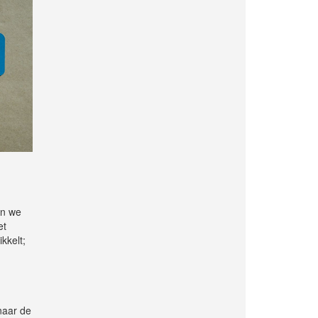
en we
et
kkelt;
 naar de