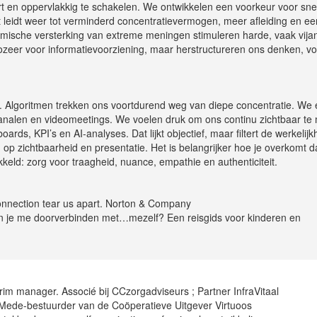
rt en oppervlakkig te schakelen. We ontwikkelen een voorkeur voor sne
it leidt weer tot verminderd concentratievermogen, meer afleiding en ee
ritmische versterking van extreme meningen stimuleren harde, vaak vija
zeer voor informatievoorziening, maar herstructureren ons denken, v
. Algoritmen trekken ons voortdurend weg van diepe concentratie. We 
kanalen en videomeetings. We voelen druk om ons continu zichtbaar te
, KPI’s en AI-analyses. Dat lijkt objectief, maar filtert de werkelijkh
p zichtbaarheid en presentatie. Het is belangrijker hoe je overkomt d
kkeld: zorg voor traagheid, nuance, empathie en authenticiteit.
onnection tear us apart. Norton & Company
Kun je me doorverbinden met…mezelf? Een reisgids voor kinderen en
terim manager. Associé bij CCzorgadviseurs ; Partner InfraVitaal
). Mede-bestuurder van de Coöperatieve Uitgever Virtuoos