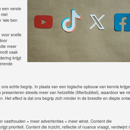
 een versie
 niet
n ‘wie ben
 voor snelle
door
 die meer
wordt vaak
ering krijgt
serende
gt ons echte begrip. In plaats van een logische opbouw van kennis krijg
 presenteren steeds meer van hetzelfde (filterbubbel), waardoor we ni
 Het effect is dat ons begrip zich minder in de breedte en diepte ontwi
nger vasthouden = meer advertenties = meer winst. Content die
jgt prioriteit. Content die inzicht, reflectie of nuance vraagt, verdwijnt