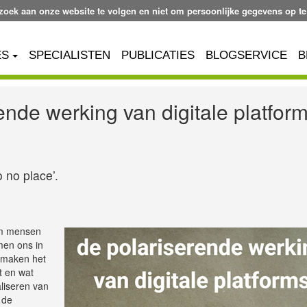
ezoek aan onze website te volgen en niet om persoonlijke gegevens op te
ES
SPECIALISTEN
PUBLICATIES
BLOGSERVICE
B
rende werking van digitale platfor
 no place’.
om mensen
men ons in
 maken het
t en wat
aliseren van
 de