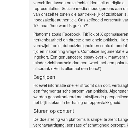
verschillen tussen onze ‘echte’ identiteit en digitale
representaties. Sociale media moedigen ons aan om
van onszelf te tonen die aantrekkelijk of zichtbaar is,
noodzakelijk authentiek. Ons zelfbeeld verschuift va
ik?’ naar ‘hoe word ik gezien?’.
Platforms zoals Facebook, TikTok of X optimaliseren
herkenbaarheid en directe emotionele prikkels. Hier
verdwijnt ironie, dubbelzinnigheid en context, omdat
tijd en inspanning vragen. Complexe argumentatie 
ingekort. Een genuanceerd essay over klimaatverand
minder zichtbaarheid dan een tweet met een polari
uitspraak (‘Het is allemaal een hoax!’).
Begrijpen
Hoewel informatie sneller stroomt dan ooit, vertraa
een fragmentarische stroom van prikkels. Algoritmen
worden geconfronteerd met afwijkende perspectieven.
het blijft steken in herhaling en oppervlakkigheid.
Sturen op content
De doelstelling van platforms is simpel te zien: La
verontwaardiging, sensatie of schattigheid oproept, kri