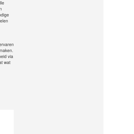
lle
n
ndige
oelen
ervaren
 maken.
eid via
at wat