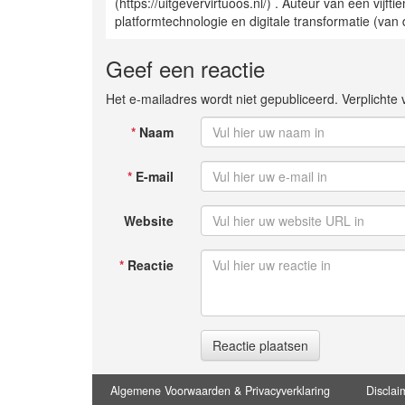
(https://uitgevervirtuoos.nl/) . Auteur van een vijft
platformtechnologie en digitale transformatie (v
Geef een reactie
Het e-mailadres wordt niet gepubliceerd. Verplicht
*
Naam
*
E-mail
Website
*
Reactie
Reactie plaatsen
Algemene Voorwaarden & Privacyverklaring
Disclai