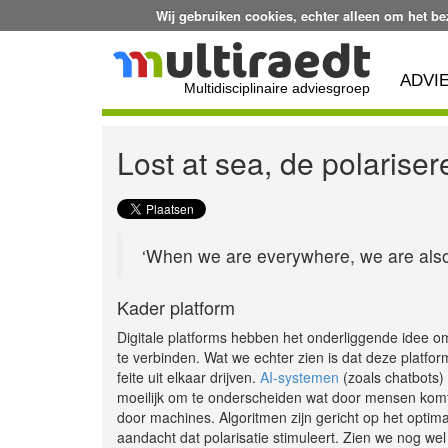
Wij gebruiken cookies, echter alleen om het b
ADVI
Multidisciplinaire adviesgroep
Lost at sea, de polarise
‘When we are everywhere, we are also
Kader platform
Digitale platforms hebben het onderliggende idee 
te verbinden. Wat we echter zien is dat deze platfor
feite uit elkaar drijven.
AI-systemen
(zoals chatbots)
moeilijk om te onderscheiden wat door mensen kom
door machines. Algoritmen zijn gericht op het optim
aandacht dat polarisatie stimuleert. Zien we nog wel