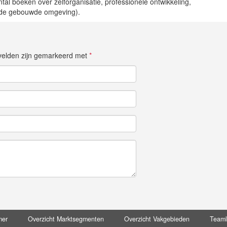
iental boeken over zelforganisatie, professionele ontwikkeling,
an de gebouwde omgeving).
e velden zijn gemarkeerd met
*
mer
Overzicht Marktsegmenten
Overzicht Vakgebieden
Team