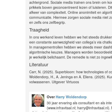
achtergrond. Sociale media trainen ons brein om ko
prikkels boven geconcentreerd lezen of luisteren. D
afkeer van complexiteit. Online anonimiteit en algo
communicatie. Hiermee zorgen sociale media niet zo
en zelfs ons zelfbegrip.
Traagheid
In ons werkend leven hebben we het steeds drukker
een constante aanwezigheid van collega’s via chat
In managementrollen hebben we steeds meer dashboards
algoritmische keuzes. Managers worden beoordeeld o
je werkelijk belichaamt. De remedie is niet zo ingewi
Literatuur
Carr, N. (2025). Superbloom: how technologies of c
Woldendorp, H., A. Jeninga en A. Eliens. (2025). 
volwassenen. Uitgever Virtuoos
Over
Harry Woldendorp
30 jaar ervaring als consultant en als in
(www.infravitaal.nl; harry@infravitaal.nl