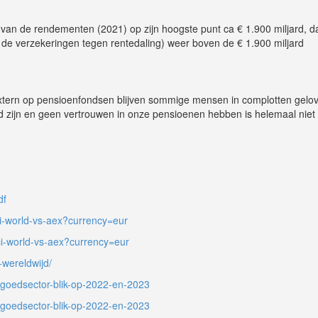
an de rendementen (2021) op zijn hoogste punt ca € 1.900 miljard, da
ef de verzekeringen tegen rentedaling) weer boven de € 1.900 miljard
 extern op pensioenfondsen blijven sommige mensen in complotten gelo
eld zijn en geen vertrouwen in onze pensioenen hebben is helemaal niet
df
sci-world-vs-aex?currency=eur
sci-world-vs-aex?currency=eur
-wereldwijd/
tgoedsector-blik-op-2022-en-2023
tgoedsector-blik-op-2022-en-2023