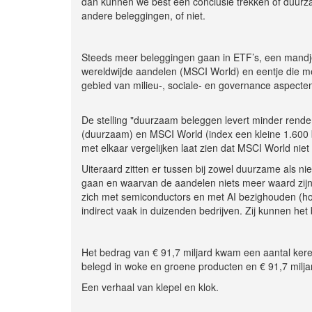
dan kunnen we best een conclusie trekken of duurz
andere beleggingen, of niet.
Steeds meer beleggingen gaan in ETF’s, een mandje
wereldwijde aandelen (MSCI World) en eentje die m
gebied van milieu-, sociale- en governance aspecte
De stelling "duurzaam beleggen levert minder rendeme
(duurzaam) en MSCI World (index een kleine 1.600 b
met elkaar vergelijken laat zien dat MSCI World niet 
Uiteraard zitten er tussen bij zowel duurzame als n
gaan en waarvan de aandelen niets meer waard zijn e
zich met semiconductors en met AI bezighouden (h
indirect vaak in duizenden bedrijven. Zij kunnen het
Het bedrag van € 91,7 miljard kwam een aantal kere
belegd in woke en groene producten en € 91,7 milja
Een verhaal van klepel en klok.