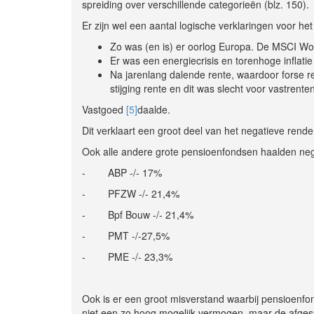
spreiding over verschillende categorieën (blz. 150).
Er zijn wel een aantal logische verklaringen voor het 
Zo was (en is) er oorlog Europa. De MSCI W
Er was een energiecrisis en torenhoge inflat
Na jarenlang dalende rente, waardoor forse
stijging rente en dit was slecht voor vastre
Vastgoed
[5]
daalde.
Dit verklaart een groot deel van het negatieve rend
Ook alle andere grote pensioenfondsen haalden ne
- ABP -/- 17%
- PFZW -/- 21,4%
- Bpf Bouw -/- 21,4%
- PMT -/-27,5%
- PME -/- 23,3%
Ook is er een groot misverstand waarbij pensioenf
niet een zo hoog mogelijk vermogen, maar de afges