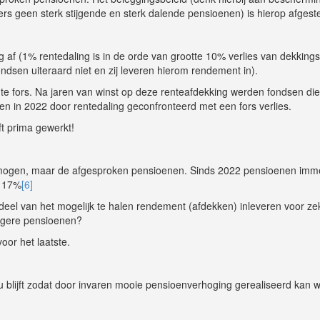
ers geen sterk stijgende en sterk dalende pensioenen) is hierop afges
af (1% rentedaling is in de orde van grootte 10% verlies van dekking
ndsen uiteraard niet en zij leveren hierom rendement in).
ente fors. Na jaren van winst op deze renteafdekking werden fondsen di
n in 2022 door rentedaling geconfronteerd met een fors verlies.
ft prima gewerkt!
mogen, maar de afgesproken pensioenen. Sinds 2022 pensioenen imme
a 17%
[6]
 deel van het mogelijk te halen rendement (afdekken) inleveren voor ze
agere pensioenen?
or het laatste.
 blijft zodat door invaren mooie pensioenverhoging gerealiseerd kan 