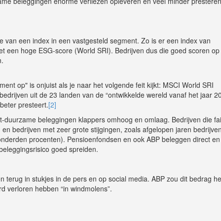
ame beleggingen enorme verliezen opleveren en veel minder prestere
 van een index in een vastgesteld segment. Zo is er een index van
et een hoge ESG-score (World SRI). Bedrijven dus die goed scoren op
n.
nt op" is onjuist als je naar het volgende feit kijkt: MSCI World SRI
edrijven uit de 23 landen van de “ontwikkelde wereld vanaf het jaar 2
beter presteert.
[2]
iet-duurzame beleggingen klappers omhoog en omlaag. Bedrijven die fail
n bedrijven met zeer grote stijgingen, zoals afgelopen jaren bedrijven
onderden procenten). Pensioenfondsen en ook ABP beleggen direct en
 beleggingsrisico goed spreiden.
n terug in stukjes in de pers en op social media. ABP zou dit bedrag 
rd verloren hebben “in windmolens”.