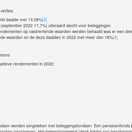
verlies:
orld daalde met 13,08%
[3]
ie (september 2022 17,7%) uiteraard slecht voor beleggingen
 rendementen op vastrentende waarden werden behaald was er een ste
ntende waarden en de deze daalden in 2022 met meer dan 18%
[4]
ement
.
gatieve rendementen in 2022:
ondsen worden vergeleken met beleggingsfondsen. Een pensioenfonds b
proken pensioenen. Het beleggingsbeleid (denk hierbij aan beschermi