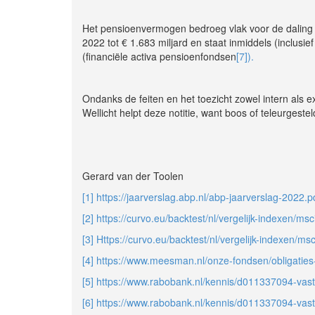
Het pensioenvermogen bedroeg vlak voor de daling v
2022 tot € 1.683 miljard en staat inmiddels (inclusi
(financiële activa pensioenfondsen
[7]).
Ondanks de feiten en het toezicht zowel intern als
Wellicht helpt deze notitie, want boos of teleurgest
Gerard van der Toolen
[1]
https://jaarverslag.abp.nl/abp-jaarverslag-2022.p
[2]
https://curvo.eu/backtest/nl/vergelijk-indexen/m
[3]
Https://curvo.eu/backtest/nl/vergelijk-indexen/m
[4]
https://www.meesman.nl/onze-fondsen/obligaties
[5]
https://www.rabobank.nl/kennis/d011337094-vas
[6]
https://www.rabobank.nl/kennis/d011337094-vas