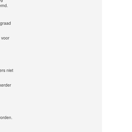
temd.
sgraad
e voor
rs niet
kerder
worden.