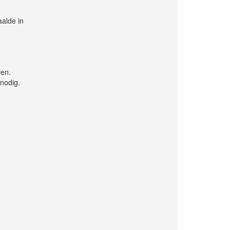
alde in
ven.
 nodig.