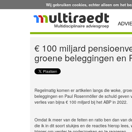
Wij gebruiken cookies, echter alleen om het b
ADVI
Multidisciplinaire adviesgroep
€ 100 miljard pensioenv
groene beleggingen en 
Regelmatig komen er artikelen langs die woke, gro
beleggingen en Paul Rosenmöller de schuld geven 
verlies van bijna € 100 miljard bij het ABP in 2022.
Omdat ik meer van de feiten en ratio ben dan van d
die ik in dit soort stukjes en de reacties hierop lees,
trigger om verder te onderzoeken en te reageren.