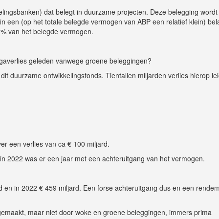
kelingsbanken) dat belegt in duurzame projecten. Deze belegging wordt
rin een (op het totale belegde vermogen van ABP een relatief klein) be
0,1% van het belegde vermogen.
gaverlies geleden vanwege groene beleggingen?
it duurzame ontwikkelingsfonds. Tientallen miljarden verlies hierop le
er een verlies van ca € 100 miljard.
 in 2022 was er een jaar met een achteruitgang van het vermogen.
 en in 2022 € 459 miljard. Een forse achteruitgang dus en een rende
lies gemaakt, maar niet door woke en groene beleggingen, immers prima