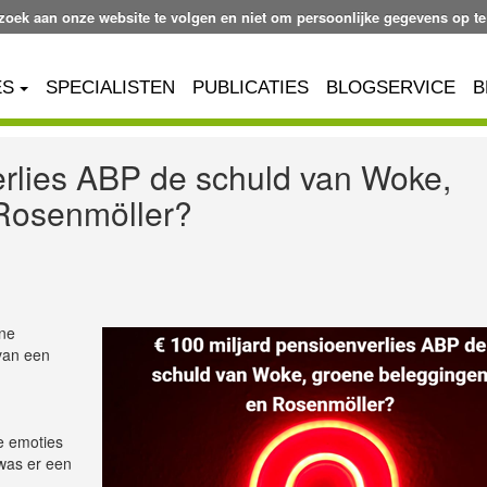
ezoek aan onze website te volgen en niet om persoonlijke gegevens op te
ES
SPECIALISTEN
PUBLICATIES
BLOGSERVICE
B
erlies ABP de schuld van Woke,
Rosenmöller?
ene
van een
e emoties
 was er een