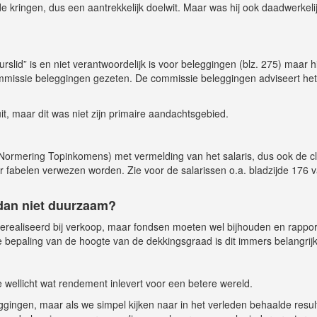
e kringen, dus een aantrekkelijk doelwit. Maar was hij ook daadwerkeli
urslid” is en niet verantwoordelijk is voor beleggingen (blz. 275) maar hi
ommissie beleggingen gezeten. De commissie beleggingen adviseert het
t, maar dit was niet zijn primaire aandachtsgebied.
Normering Topinkomens) met vermelding van het salaris, dus ook de c
er fabelen verwezen worden. Zie voor de salarissen o.a. bladzijde 176 
dan niet duurzaam?
 gerealiseerd bij verkoop, maar fondsen moeten wel bijhouden en rappo
e bepaling van de hoogte van de dekkingsgraad is dit immers belangrijk
 wellicht wat rendement inlevert voor een betere wereld.
ggingen, maar als we simpel kijken naar in het verleden behaalde resul