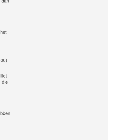
n dan
 het
000)
liet
 die
hebben