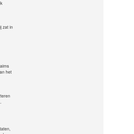
jk
j zat in
laims
van het
rteren
.
taten,