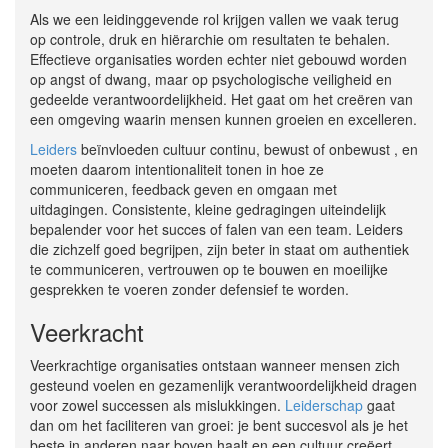
Als we een leidinggevende rol krijgen vallen we vaak terug
op controle, druk en hiërarchie om resultaten te behalen.
Effectieve organisaties worden echter niet gebouwd worden
op angst of dwang, maar op psychologische veiligheid en
gedeelde verantwoordelijkheid. Het gaat om het creëren van
een omgeving waarin mensen kunnen groeien en excelleren.
Leiders
beïnvloeden cultuur continu, bewust of onbewust , en
moeten daarom intentionaliteit tonen in hoe ze
communiceren, feedback geven en omgaan met
uitdagingen. Consistente, kleine gedragingen uiteindelijk
bepalender voor het succes of falen van een team. Leiders
die zichzelf goed begrijpen, zijn beter in staat om authentiek
te communiceren, vertrouwen op te bouwen en moeilijke
gesprekken te voeren zonder defensief te worden.
Veerkracht
Veerkrachtige organisaties ontstaan wanneer mensen zich
gesteund voelen en gezamenlijk verantwoordelijkheid dragen
voor zowel successen als mislukkingen.
Leiderschap
gaat
dan om het faciliteren van groei: je bent succesvol als je het
beste in anderen naar boven haalt en een cultuur creëert