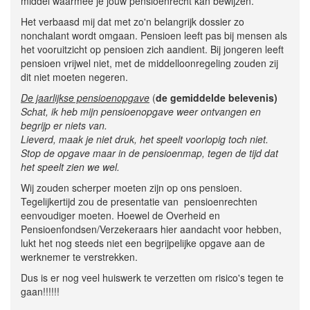
middel waarmee je jouw pensioenrecht kan bewijzen.
Het verbaasd mij dat met zo'n belangrijk dossier zo
nonchalant wordt omgaan. Pensioen leeft pas bij mensen als
het vooruitzicht op pensioen zich aandient. Bij jongeren leeft
pensioen vrijwel niet, met de middelloonregeling zouden zij
dit niet moeten negeren.
De jaarlijkse pensioenopgave
(
de gemiddelde belevenis)
Schat, ik heb mijn pensioenopgave weer ontvangen en
begrijp er niets van.
Lieverd, maak je niet druk, het speelt voorlopig toch niet.
Stop de opgave maar in de pensioenmap, tegen de tijd dat
het speelt zien we wel.
Wij zouden scherper moeten zijn op ons pensioen.
Tegelijkertijd zou de presentatie van pensioenrechten
eenvoudiger moeten. Hoewel de Overheid en
Pensioenfondsen/Verzekeraars hier aandacht voor hebben,
lukt het nog steeds niet een begrijpelijke opgave aan de
werknemer te verstrekken.
Dus is er nog veel huiswerk te verzetten om risico's tegen te
gaan!!!!!!