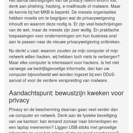
denk aan phishing, hacking, e-mailfraude of malware. Maar
de kennis bij het MKB is beperkt. De meeste organisaties
hebben moeite om te begrijpen wat de privacywetgeving
inhoudt en waarom deze nodig is. Er zijn veel beschrijvingen
van de wet, maar de meeste zijn zeer wollig. En praktische
toepassingen voor ondernemingen om hun business snel
aan te passen naar de nieuwe privacywetgeving ontbreken.
Nu denkt u vast: waarom zouden ze mijn computer of mijn
netwerk willen hacken, wij hebben toch niets te verbergen?
Maar elke computer is interessant voor hackers. Is het niet
vanwege uw bedrijfsgevoelige informatie, dan kan uw
computer bijvoorbeeld wel worden ingezet bij een DDoS-
aanval of voor de verdere verspreiding van malware.
Aandachtspunt: bewustzijn kweken voor
privacy
Privacy en de bescherming daarvan gaan veel verder dan
uw computer en netwerk. Denk aan de fysieke beveiliging
van uw kantoor: kan iemand zomaar naar binnenlopen en
een laptop meenemen? Liggen USB-sticks met gevoelige
informatie zo voor het grijpen of zijn ze goed opgeborgen?