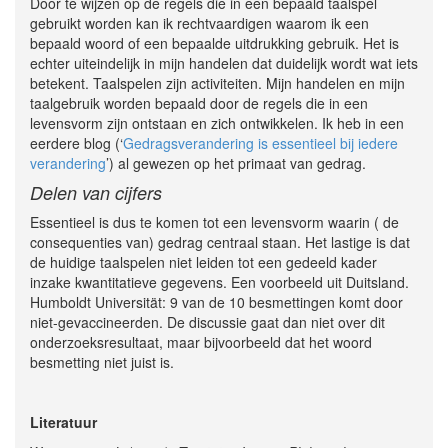
Door te wijzen op de regels die in een bepaald taalspel
gebruikt worden kan ik rechtvaardigen waarom ik een
bepaald woord of een bepaalde uitdruk­king gebruik. Het is
echter uiteindelijk in mijn handelen dat duidelijk wordt wat iets
betekent. Taalspelen zijn activiteiten. Mijn handelen en mijn
taalgebruik worden bepaald door de regels die in een
levensvorm zijn ontstaan en zich ontwikkelen. Ik heb in een
eerdere blog (‘
Gedragsverandering is essentieel bij iedere
verandering
’) al gewezen op het primaat van gedrag.
Delen van cijfers
Essentieel is dus te komen tot een levensvorm waarin ( de
consequenties van) gedrag centraal staan. Het lastige is dat
de huidige taalspelen niet leiden tot een gedeeld kader
inzake kwantitatieve gegevens. Een voorbeeld uit Duitsland.
Humboldt Universität: 9 van de 10 besmettingen komt door
niet-gevaccineerden. De discussie gaat dan niet over dit
onderzoeksresultaat, maar bijvoorbeeld dat het woord
besmetting niet juist is.
Literatuur