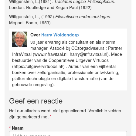
Wittgenstein, L.(1981).
Tractatus Logico-Philosophicus
.
London: Routledge and Kegan Paul (1922)
Wittgenstein, L., (1992).
Filosofische onderzoekingen
.
Meppel: Boom, 1953)
Over
Harry Woldendorp
30 jaar ervaring als consultant en als interim
manager. Associé bij CCzorgadviseurs ; Partner
InfraVitaal (www.infravitaal.nl; harry@infravitaal.nl). Mede-
bestuurder van de Coöperatieve Uitgever Virtuoos
(https://uitgevervirtuoos.nl/) . Auteur van een vijftiental
boeken over zelforganisatie, professionele ontwikkeling,
platformtechnologie en digitale transformatie (van de
gebouwde omgeving).
Geef een reactie
Het e-mailadres wordt niet gepubliceerd. Verplichte velden
zijn gemarkeerd met
*
*
Naam