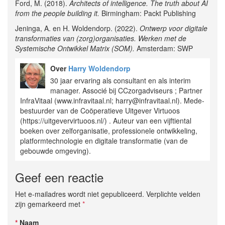
Ford, M. (2018).
Architects of intelligence. The truth about AI
from the people building it.
Birmingham: Packt Publishing
Jeninga, A. en H. Woldendorp. (2022).
Ontwerp voor digitale
transformaties van (zorg)organisaties. Werken met de
Systemische Ontwikkel Matrix (SOM).
Amsterdam: SWP
Over
Harry Woldendorp
30 jaar ervaring als consultant en als interim
manager. Associé bij CCzorgadviseurs ; Partner
InfraVitaal (www.infravitaal.nl; harry@infravitaal.nl). Mede-
bestuurder van de Coöperatieve Uitgever Virtuoos
(https://uitgevervirtuoos.nl/) . Auteur van een vijftiental
boeken over zelforganisatie, professionele ontwikkeling,
platformtechnologie en digitale transformatie (van de
gebouwde omgeving).
Geef een reactie
Het e-mailadres wordt niet gepubliceerd. Verplichte velden
zijn gemarkeerd met
*
*
Naam