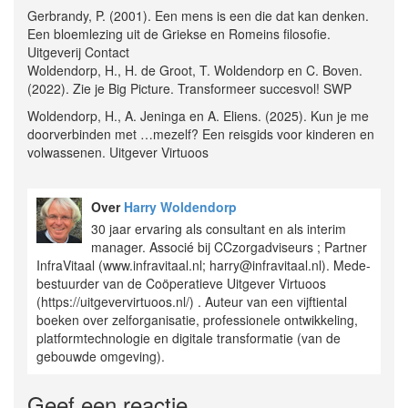
Gerbrandy, P. (2001). Een mens is een die dat kan denken.
Een bloemlezing uit de Griekse en Romeins filosofie.
Uitgeverij Contact
Woldendorp, H., H. de Groot, T. Woldendorp en C. Boven.
(2022). Zie je Big Picture. Transformeer succesvol! SWP
Woldendorp, H., A. Jeninga en A. Eliens. (2025). Kun je me
doorverbinden met …mezelf? Een reisgids voor kinderen en
volwassenen. Uitgever Virtuoos
Over
Harry Woldendorp
30 jaar ervaring als consultant en als interim
manager. Associé bij CCzorgadviseurs ; Partner
InfraVitaal (www.infravitaal.nl; harry@infravitaal.nl). Mede-
bestuurder van de Coöperatieve Uitgever Virtuoos
(https://uitgevervirtuoos.nl/) . Auteur van een vijftiental
boeken over zelforganisatie, professionele ontwikkeling,
platformtechnologie en digitale transformatie (van de
gebouwde omgeving).
Geef een reactie