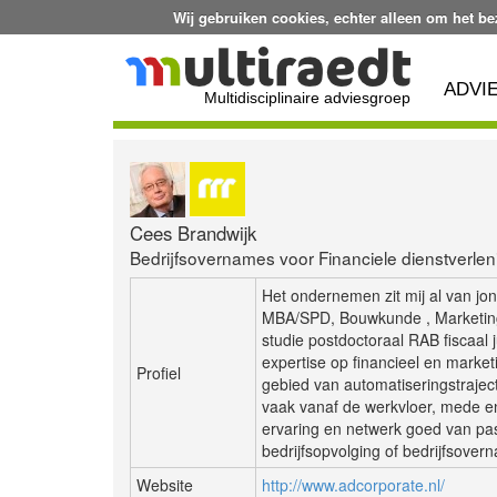
Wij gebruiken cookies, echter alleen om het b
ADVI
Multidisciplinaire adviesgroep
Cees Brandwijk
Bedrijfsovernames voor Financiele dienstverlen
Het ondernemen zit mij al van jon
MBA/SPD, Bouwkunde , Marketing 
studie postdoctoraal RAB fiscaal 
expertise op financieel en market
Profiel
gebied van automatiseringstraject
vaak vanaf de werkvloer, mede e
ervaring en netwerk goed van pas
bedrijfsopvolging of bedrijfsover
Website
http://www.adcorporate.nl/