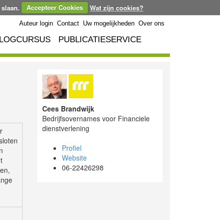
 slaan.
Accepteer Cookies
Wat zijn cookies?
Auteur login
Contact
Uw mogelijkheden
Over ons
LOGCURSUS
PUBLICATIESERVICE
Cees Brandwijk
Bedrijfsovernames voor Financiele
dienstverlening
r
sloten
Profiel
n
Website
t
06-22426298
ven,
ange