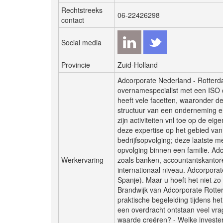
Rechtstreeks
06-22426298
contact
Social media
Provincie
Zuid-Holland
Adcorporate Nederland - Rotterda
overnamespecialist met een ISO 
heeft vele facetten, waaronder de
structuur van een onderneming en
zijn activiteiten vnl toe op de e
deze expertise op het gebied van 
bedrijfsopvolging; deze laatste m
opvolging binnen een familie. Ad
Werkervaring
zoals banken, accountantskantore
internationaal niveau. Adcorporat
Spanje). Maar u hoeft het niet z
Brandwijk van Adcorporate Rotter
praktische begeleiding tijdens he
een overdracht ontstaan veel vrag
waarde creëren? - Welke investeri