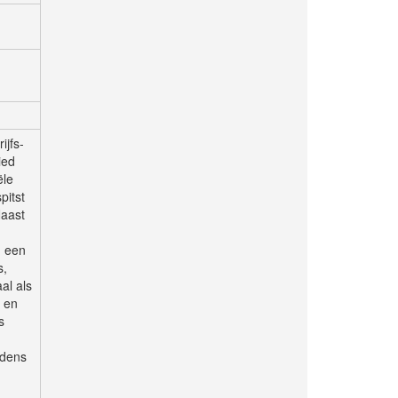
ijfs-
ied
ële
pitst
Naast
n een
s,
al als
d en
s
jdens