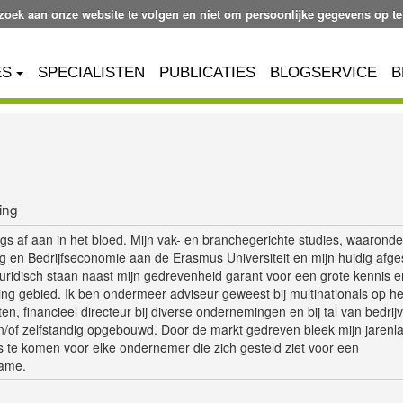
ezoek aan onze website te volgen en niet om persoonlijke gegevens op te
ES
SPECIALISTEN
PUBLICATIES
BLOGSERVICE
B
ing
gs af aan in het bloed. Mijn vak- en branchegerichte studies, waaronde
en Bedrijfseconomie aan de Erasmus Universiteit en mijn huidig afge
juridisch staan naast mijn gedrevenheid garant voor een grote kennis e
ing gebied. Ik ben ondermeer adviseur geweest bij multinationals op he
en, financieel directeur bij diverse ondernemingen en bij tal van bedrij
n/of zelfstandig opgebouwd. Door de markt gedreven bleek mijn jarenl
 te komen voor elke ondernemer die zich gesteld ziet voor een
name.