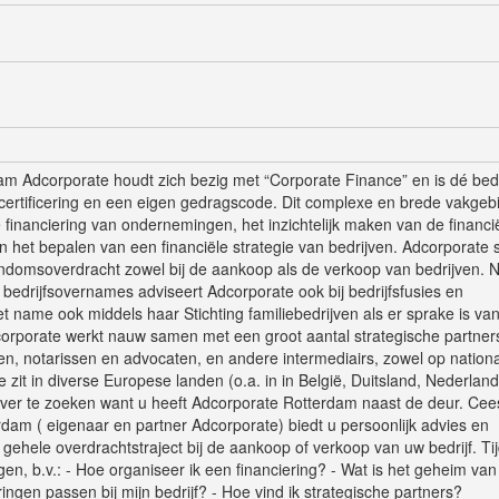
m Adcorporate houdt zich bezig met “Corporate Finance” en is dé bedr
certificering en een eigen gedragscode. Dit complexe en brede vakgeb
 financiering van ondernemingen, het inzichtelijk maken van de financi
 het bepalen van een financiële strategie van bedrijven. Adcorporate s
igendomsoverdracht zowel bij de aankoop als de verkoop van bedrijven. 
bedrijfsovernames adviseert Adcorporate ook bij bedrijfsfusies en
et name ook middels haar Stichting familiebedrijven als er sprake is va
corporate werkt nauw samen met een groot aantal strategische partner
n, notarissen en advocaten, en andere intermediairs, zowel op nationa
e zit in diverse Europese landen (o.a. in in België, Duitsland, Nederlan
o ver te zoeken want u heeft Adcorporate Rotterdam naast de deur. Cee
dam ( eigenaar en partner Adcorporate) biedt u persoonlijk advies en
t gehele overdrachtstraject bij de aankoop of verkoop van uw bedrijf. Ti
en, b.v.: - Hoe organiseer ik een financiering? - Wat is het geheim van
ngen passen bij mijn bedrijf? - Hoe vind ik strategische partners?