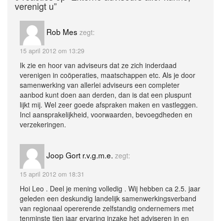
verenigt u”
Rob Mes
zegt:
15 april 2012 om 13:29
Ik zie en hoor van adviseurs dat ze zich inderdaad
verenigen in coöperaties, maatschappen etc. Als je door
samenwerking van allerlei adviseurs een completer
aanbod kunt doen aan derden, dan is dat een pluspunt
lijkt mij. Wel zeer goede afspraken maken en vastleggen.
Incl aansprakelijkheid, voorwaarden, bevoegdheden en
verzekeringen.
Joop Gort r.v.g.m.e.
zegt:
15 april 2012 om 18:31
Hoi Leo . Deel je mening volledig . Wij hebben ca 2.5. jaar
geleden een deskundig landelijk samenwerkingsverband
van regionaal opererende zelfstandig ondernemers met
tenminste tien jaar ervaring inzake het adviseren in en