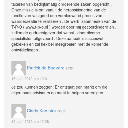
taxeren van bedrijfsmatig onroerende zaken opgericht .
Onze missie is om vanuit de herpositionering van de
functie van vastgoed een vernieuwend proces van
waardecreatie te realiseren . De werk- zaamheden van de
T-P-O ( www.t-p-o.nl ) worden door mij gecoördineerd en ,
indien de opdrachtgever dat wenst , door diverse
specialisten uitgevoerd . Deze aanpak is succesvol
gebleken en zal flexibel meegroeien met de komende
ontwikkelingen .
Patrick de Boevere
zegt:
16 april 2012 om 10:31
Je zou kunnen zeggen: Er ontstaat een markt om die
eigen baas adviseurs op maat te helpen verenigen.
Cindy Kamstra
zegt:
19 april 2012 om 12:28