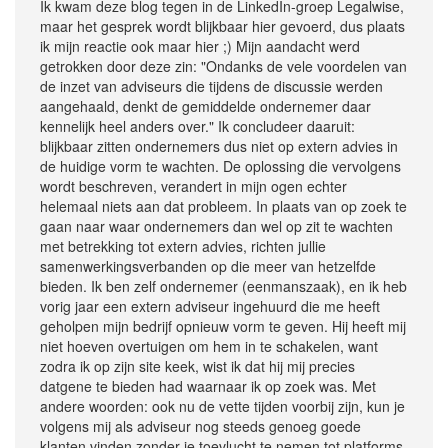
Ik kwam deze blog tegen in de LinkedIn-groep Legalwise,
maar het gesprek wordt blijkbaar hier gevoerd, dus plaats
ik mijn reactie ook maar hier ;) Mijn aandacht werd
getrokken door deze zin: "Ondanks de vele voordelen van
de inzet van adviseurs die tijdens de discussie werden
aangehaald, denkt de gemiddelde ondernemer daar
kennelijk heel anders over." Ik concludeer daaruit:
blijkbaar zitten ondernemers dus niet op extern advies in
de huidige vorm te wachten. De oplossing die vervolgens
wordt beschreven, verandert in mijn ogen echter
helemaal niets aan dat probleem. In plaats van op zoek te
gaan naar waar ondernemers dan wel op zit te wachten
met betrekking tot extern advies, richten jullie
samenwerkingsverbanden op die meer van hetzelfde
bieden. Ik ben zelf ondernemer (eenmanszaak), en ik heb
vorig jaar een extern adviseur ingehuurd die me heeft
geholpen mijn bedrijf opnieuw vorm te geven. Hij heeft mij
niet hoeven overtuigen om hem in te schakelen, want
zodra ik op zijn site keek, wist ik dat hij mij precies
datgene te bieden had waarnaar ik op zoek was. Met
andere woorden: ook nu de vette tijden voorbij zijn, kun je
volgens mij als adviseur nog steeds genoeg goede
klanten vinden zonder je toevlucht te nemen tot platforms,