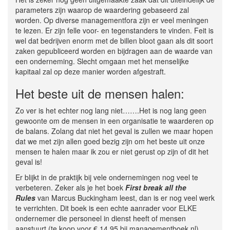
parameters zijn waarop de waardering gebaseerd zal
worden. Op diverse managementfora zijn er veel meningen
te lezen. Er zijn felle voor- en tegenstanders te vinden. Feit is
wel dat bedrijven enorm met de billen bloot gaan als dit soort
zaken gepubliceerd worden en bijdragen aan de waarde van
een onderneming. Slecht omgaan met het menselijke
kapitaal zal op deze manier worden afgestraft.
Het beste uit de mensen halen:
Zo ver is het echter nog lang niet…….Het is nog lang geen
gewoonte om de mensen in een organisatie te waarderen op
de balans. Zolang dat niet het geval is zullen we maar hopen
dat we met zijn allen goed bezig zijn om het beste uit onze
mensen te halen maar ik zou er niet gerust op zijn of dit het
geval is!
Er blijkt in de praktijk bij vele ondernemingen nog veel te
verbeteren. Zeker als je het boek
First break all the
Rules
van Marcus Buckingham leest, dan is er nog veel werk
te verrichten. Dit boek is een echte aanrader voor ELKE
ondernemer die personeel in dienst heeft of mensen
aanstuurt (te koop voor € 14.95 bij managementboek.nl).