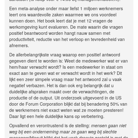
Een meta-analyse onder maar liefst 1 miljoen werknemers
leert ons waardevolle zaken waarmee we ons voordeel
kunnen doen. Het boek leert dat je met 12 vragen de
werkomgeving kunt evalueren. De mate waarin die vragen
positief beantwoord worden hangt nauw samen met
productiviteit, reductie van het verloop en tevredenheid van
afnemers.
De allerbelangrijkste vraag waarop een positief antwoord
gegeven dient te worden is: Weet de medewerker wat er van
hem/haar verwacht wordt? Is een medewerker in staat om
exact aan te geven wat er verwacht wordt in het werk? Dit
lijkt een zeer simpele vraag maar het antwoord zal u vaak
negatief verbazen. Het is dan ook erg belangrijk dat u
duidelijke afspraken maakt over de verwachtingen, de
productie of de output. Uit onderzoek uitgevoerd in de US
door de Forum Corporation blijkt dat bij benadering 50% van
de werknemers niet exact weten wat ze moeten presteren!
Daar ligt een hele duidelijke kans op verbetering.
Opvallend en verontrustend is de stelling:
mensen gaan niet
weg bij een onderneming maar ze gaan weg bij slechte
managers!
Hieruit blijkt dat het vaak droevig gesteld is met de