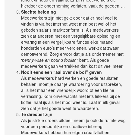
hierdoor de onderneming verlaten, vaak de goeden….
Slechte beloning
Medewerkers zijn niet gek: door dat er heel veel te
vinden is via het internet weet men best wel of het
geboden salaris marktconform is. Als medewerkers
zien dat anderen met een vergelijkbare opleiding en
ervaring in een vergelijkbare functie elke maand
honderden euro’s meer verdienen, werkt dat zwaar
demotiverend. Zorg ervoor dat je als ondernemer niet
‘
penny-wise en pound foolish
” bent. Als goede
medewerkers gaan vertrekken dan kost dit veel meer.
Nooit eens een “aai over de bol” geven
Als medewerkers hard werken en goede resultaten
behalen, moet je daar je waardering voor uitspreken,
al is het maar een vriendelijk woord of een kleine
verrassing. Kom onverwachts met iets lekkers bij de
koffie, haal ijs als het mooi weer is. Laat in elk geval
zien dat je het goede weet te waarderen.
Te directief zijn
Als je strikte orders uitdeelt neem je ook de ruimte weg
voor een persoonlijke en creatieve inbreng.
Medewerkers hebben hun eigen creativiteit en