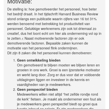
Motivatie:
De stelling is: hoe gemotiveerder het personeel, hoe beter
het bedrijf draait. In het tijdschrift Harvard Business Review
stond onlangs een publicatie waarin cijfers van 16 tot 31%
werden benoemd met betrekking tot productiviteit van
personeel. Gelukkige werknemers zijn ook tot driemaal zo
creatief, dus het loont echt om hier als onderneming vol op in
te zetten.< Naast motiverende factoren zijn er ook
demotiverende factoren. Bepaalde zaken kunnen de
motivatie van het personeel flink ondermijnen.
Dit zijn 8 zaken die het personeel kunnen demotiveren:
Geen ontwikkeling bieden
Om gemotiveerd te blijven moeten we blijven leren en
groeien in ons werk. Groei is een ijzersterke motivator
en werkt lang door. Zorg er dus voor dat er voldoende
uitdagingen liggen en investeer in de kennis en
vaardigheden van je medewerkers.
Geen perspectief bieden
Medewerkers willen niet altijd “het zelfde rondje rond
de kerk” fietsen. Je maakt als ondernemer een fout als
je medewerkers geen perspectief biedt op groei qua
functie-inhoud en salaris. Er zijn medewerkers die