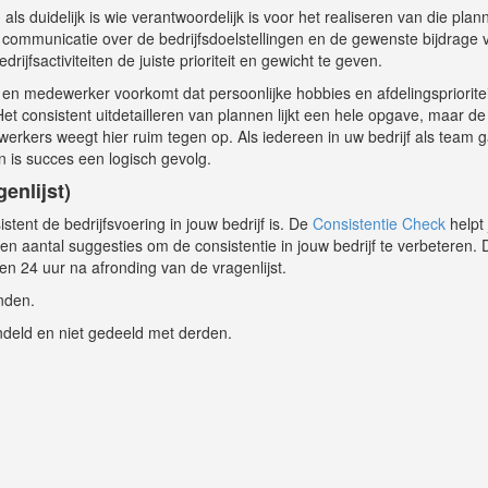
 duidelijk is wie verantwoordelijk is voor het realiseren van die plan
 communicatie over de bedrijfsdoelstellingen en de gewenste bijdrage 
rijfsactiviteiten de juiste prioriteit en gewicht te geven.
g en medewerker voorkomt dat persoonlijke hobbies en afdelingspriorite
Het consistent uitdetailleren van plannen lijkt een hele opgave, maar de
rkers weegt hier ruim tegen op. Als iedereen in uw bedrijf als team g
n is succes een logisch gevolg.
enlijst)
stent de bedrijfsvoering in jouw bedrijf is. De
Consistentie Check
helpt
een aantal suggesties om de consistentie in jouw bedrijf te verbeteren. 
en 24 uur na afronding van de vragenlijst.
nden.
ndeld en niet gedeeld met derden.