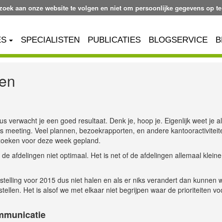
ezoek aan onze website te volgen en niet om persoonlijke gegevens op te
ES
SPECIALISTEN
PUBLICATIES
BLOGSERVICE
B
ren
s verwacht je een goed resultaat. Denk je, hoop je. Eigenlijk weet je al
s meeting. Veel plannen, bezoekrapporten, en andere kantooractiviteit
zoeken voor deze week gepland.
 afdelingen niet optimaal. Het is net of de afdelingen allemaal kleine
elling voor 2015 dus niet halen en als er niks verandert dan kunnen 
llen. Het is alsof we met elkaar niet begrijpen waar de prioriteiten voo
ommunicatie