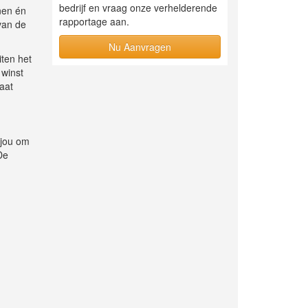
bedrijf en vraag onze verhelderende
nen én
rapportage aan.
van de
Nu Aanvragen
iten het
 winst
aat
 jou om
De