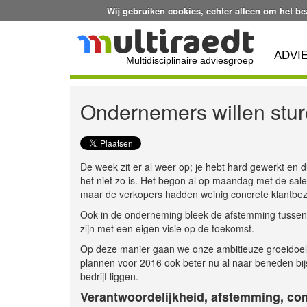
Wij gebruiken cookies, echter alleen om het b
ADVI
Multidisciplinaire adviesgroep
Ondernemers willen stu
De week zit er al weer op; je hebt hard gewerkt en du
het niet zo is. Het begon al op maandag met de sale
maar de verkopers hadden weinig concrete klantbe
Ook in de onderneming bleek de afstemming tussen de
zijn met een eigen visie op de toekomst.
Op deze manier gaan we onze ambitieuze groeidoelst
plannen voor 2016 ook beter nu al naar beneden bijste
bedrijf liggen.
Verantwoordelijkheid, afstemming, c