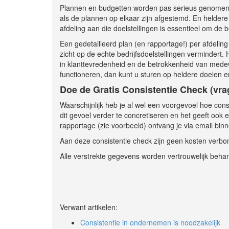
Plannen en budgetten worden pas serieus genomen als
als de plannen op elkaar zijn afgestemd. En heldere
afdeling aan die doelstellingen is essentieel om de bed
Een gedetailleerd plan (en rapportage!) per afdelin
zicht op de echte bedrijfsdoelstellingen vermindert. 
in klanttevredenheid en de betrokkenheid van medewe
functioneren, dan kunt u sturen op heldere doelen e
Doe de Gratis Consistentie Check (vrag
Waarschijnlijk heb je al wel een voorgevoel hoe consi
dit gevoel verder te concretiseren en het geeft ook 
rapportage (zie voorbeeld) ontvang je via email binn
Aan deze consistentie check zijn geen kosten verbo
Alle verstrekte gegevens worden vertrouwelijk beha
Verwant artikelen:
Consistentie in ondernemen is noodzakelijk