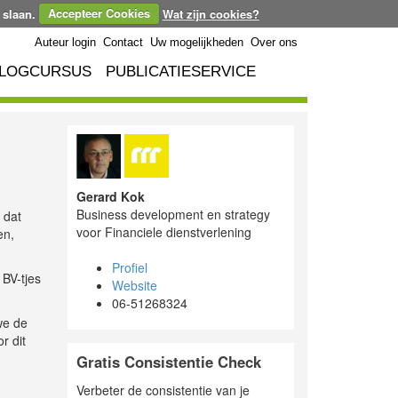
 slaan.
Accepteer Cookies
Wat zijn cookies?
Auteur login
Contact
Uw mogelijkheden
Over ons
LOGCURSUS
PUBLICATIESERVICE
Gerard Kok
Business development en strategy
 dat
voor Financiele dienstverlening
en,
Profiel
 BV-tjes
Website
06-51268324
we de
r dit
Gratis Consistentie Check
Verbeter de consistentie van je