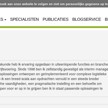
ezoek aan onze website te volgen en niet om persoonlijke gegevens op te
ES
SPECIALISTEN
PUBLICATIES
BLOGSERVICE
B
fskunde heb ik ervaring opgedaan in uiteenlopende functies en branche
ijfsvoering. Sinds 1998 ben ik zelfstandig gevestigd als interim manag
k oplossingen ontworpen en geïmplementeerd voor complexe logistieke
b ik een breed scala aan opdrachten vervuld in een steeds breder
che vaardigheden, een pragmatische instelling en een behoefte om
en voor er op in te grijpen ben ik in staat passende oplossingen te