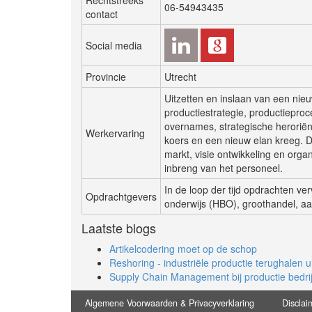
06-54943435
contact
Social media
Provincie
Utrecht
Uitzetten en inslaan van een nieu
productiestrategie, productiepro
overnames, strategische heroriën
Werkervaring
koers en een nieuw elan kreeg. D
markt, visie ontwikkeling en org
inbreng van het personeel.
In de loop der tijd opdrachten ve
Opdrachtgevers
onderwijs (HBO), groothandel, aa
Laatste blogs
Artikelcodering moet op de schop
Reshoring - industriële productie terughalen u
Supply Chain Management bij productie bedri
Algemene Voorwaarden & Privacyverklaring
Disclai