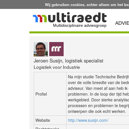
Wij gebruiken cookies, echter alleen om het b
ADVI
Multidisciplinaire adviesgroep
Jeroen Susijn, logistiek specialist
Logistiek voor Industrie
Na mijn studie Technische Bedrij
over de volle breedte van de bedr
adviseur. Van meet af aan heb i
Profiel
problemen. In de loop der tijd he
werkgebied. Door sterke analytis
processen en problemen te begrijp
ontwerpen die ook echt werken.
Website
http://www.susijn.com/
Rechtstreeks