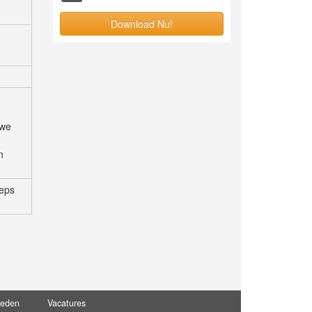
Download Nu!
uwe
n
oeps
leden
Vacatures