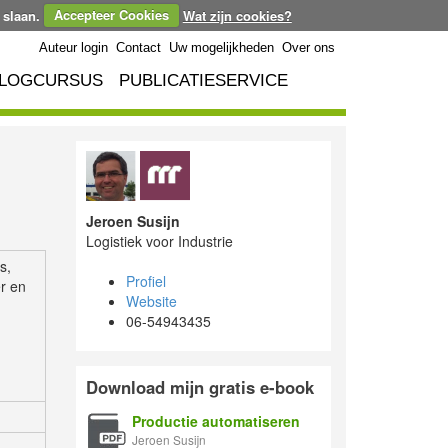
 slaan.
Accepteer Cookies
Wat zijn cookies?
Auteur login
Contact
Uw mogelijkheden
Over ons
LOGCURSUS
PUBLICATIESERVICE
Jeroen Susijn
Logistiek voor Industrie
s,
Profiel
er en
Website
06-54943435
Download mijn gratis e-book
Productie automatiseren
Jeroen Susijn