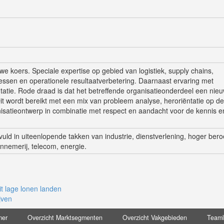
we koers. Speciale expertise op gebied van logistiek, supply chains,
cessen en operationele resultaatverbetering. Daarnaast ervaring met
tatie. Rode draad is dat het betreffende organisatieonderdeel een nie
it wordt bereikt met een mix van probleem analyse, heroriëntatie op de
anisatieontwerp in combinatie met respect en aandacht voor de kennis e
rvuld in uiteenlopende takken van industrie, dienstverlening, hoger ber
nnemerij, telecom, energie.
it lage lonen landen
jven
mer
Overzicht Marktsegmenten
Overzicht Vakgebieden
Team