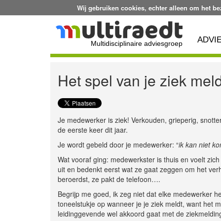
Wij gebruiken cookies, echter alleen om het b
ADVI
Multidisciplinaire adviesgroep
Het spel van je ziek mel
Je medewerker is ziek! Verkouden, grieperig, snotte
de eerste keer dit jaar.
Je wordt gebeld door je medewerker: “
ik kan niet k
Wat vooraf ging: medewerkster is thuis en voelt zich 
uit en bedenkt eerst wat ze gaat zeggen om het verh
beroerdst, ze pakt de telefoon….
Begrijp me goed, ik zeg niet dat elke medewerker h
toneelstukje op wanneer je je ziek meldt, want het m
leidinggevende wel akkoord gaat met de ziekmelding