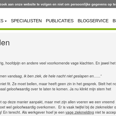
ezoek aan onze website te volgen en niet om persoonlijke gegevens op te
ES
SPECIALISTEN
PUBLICATIES
BLOGSERVICE
B
den
rig, hoofdpijn en andere veel voorkomende vage klachten. En jawel het 
omen vandaag, ik ben ziek, de hele nacht niet geslapen en…...”
niet fit. Ze moet bellen, maar heeft geen zin in het gesprek. Stelt het 
aal geloofwaardig over te laten te komen. Ja nu klinkt mijn stem het
et op deze manier aanpakt, maar met zijn allen voeren we een vreemd
oet wel geloofwaardig overkomen. Er is vaak twijfel bij de ziekmelder o
! En terecht. Als werkgever hoef je een
vage ziekmelding
niet te acce