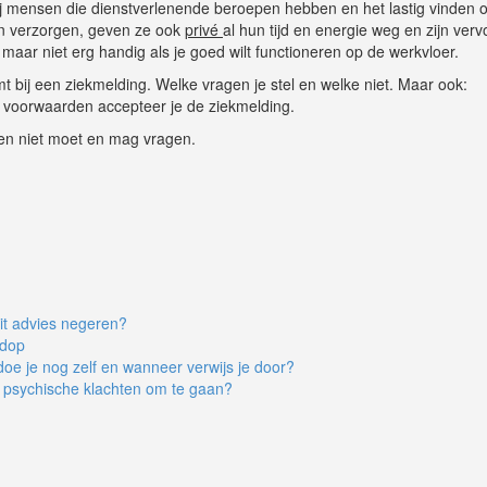
j mensen die dienstverlenende beroepen hebben en het lastig vinden 
en verzorgen, geven ze ook
privé
al hun tijd en energie weg en zijn ver
maar niet erg handig als je goed wilt functioneren op de werkvloer.
t bij een ziekmelding. Welke vragen je stel en welke niet. Maar ook:
 voorwaarden accepteer je de ziekmelding.
el en niet moet en mag vragen.
it advies negeren?
ndop
oe je nog zelf en wanneer verwijs je door?
t psychische klachten om te gaan?