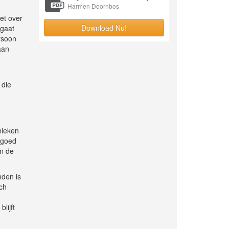
Harmen Doornbos
het over
Download Nu!
 gaat
ersoon
aan
 die
nieken
 goed
an de
nden is
ich
lijft