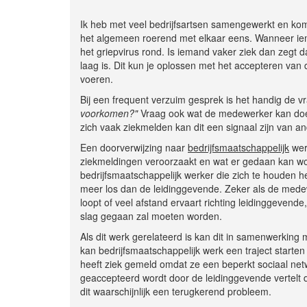
Ik heb met veel bedrijfsartsen samengewerkt en kom i
het algemeen roerend met elkaar eens. Wanneer ieman
het griepvirus rond. Is iemand vaker ziek dan zegt d
laag is. Dit kun je oplossen met het accepteren van 
voeren.
Bij een frequent verzuim gesprek is het handig de vr
voorkomen?"
Vraag ook wat de medewerker kan doe
zich vaak ziekmelden kan dit een signaal zijn van a
Een doorverwijzing naar
bedrijfsmaatschappelijk
wer
ziekmeldingen veroorzaakt en wat er gedaan kan wo
bedrijfsmaatschappelijk werker die zich te houden 
meer los dan de leidinggevende. Zeker als de mede
loopt of veel afstand ervaart richting leidinggevend
slag gegaan zal moeten worden.
Als dit werk gerelateerd is kan dit in samenwerki
kan bedrijfsmaatschappelijk werk een traject starte
heeft ziek gemeld omdat ze een beperkt sociaal netw
geaccepteerd wordt door de leidinggevende vertelt de
dit waarschijnlijk een terugkerend probleem.