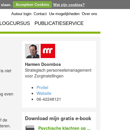
 slaan.
Accepteer Cookies
Wat zijn cookies?
Auteur login
Contact
Uw mogelijkheden
Over ons
LOGCURSUS
PUBLICATIESERVICE
Harmen Doornbos
Strategisch personeelsmanagement
is niet
voor Zorginstellingen
Profiel
Website
nog even
06-42248121
Download mijn gratis e-book
f de
pteren.
Psychische klachten op ...