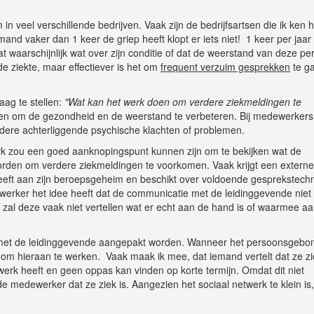
n veel verschillende bedrijven. Vaak zijn de bedrijfsartsen die ik ken 
d vaker dan 1 keer de griep heeft klopt er iets niet! 1 keer per jaar
at waarschijnlijk wat over zijn conditie of dat de weerstand van deze p
de ziekte, maar effectiever is het om
frequent verzuim gesprekken
te g
aag te stellen:
"Wat kan het werk doen om verdere ziekmeldingen te
n om de gezondheid en de weerstand te verbeteren. Bij medewerkers
ndere achterliggende psychische klachten of problemen.
k zou een goed aanknopingspunt kunnen zijn om te bekijken wat de
rden om verdere ziekmeldingen te voorkomen. Vaak krijgt een externe
heeft aan zijn beroepsgeheim en beschikt over voldoende gesprekstech
werker het idee heeft dat de communicatie met de leidinggevende niet
e, zal deze vaak niet vertellen wat er echt aan de hand is of waarmee a
ng met de leidinggevende aangepakt worden. Wanneer het persoonsgebo
n om hieraan te werken. Vaak maak ik mee, dat iemand vertelt dat ze z
erk heeft en geen oppas kan vinden op korte termijn. Omdat dit niet
 medewerker dat ze ziek is. Aangezien het sociaal netwerk te klein is, b