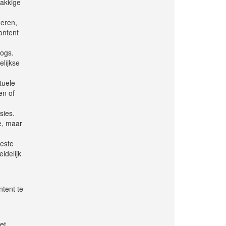
lakkige
deren,
ontent
logs.
elijkse
tuele
en of
sies.
e, maar
beste
idelijk
ntent te
et