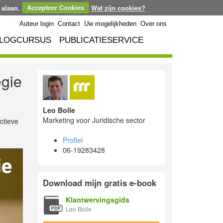
 slaan.
Accepteer Cookies
Wat zijn cookies?
Auteur login
Contact
Uw mogelijkheden
Over ons
LOGCURSUS
PUBLICATIESERVICE
egie
Leo Bolle
Marketing voor Juridische sector
ctieve
Profiel
06-19283428
Download mijn gratis e-book
Klantwervingsgids
Leo Bolle