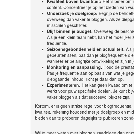
Kwaliteit boven kwantiteit:
Het is beter om 
content. Concentreer je op het bieden van waa
Onderzoek je doelgroep:
Begrijp de behoeft
overweeg dan vaker te bloggen. Als ze diepg
misschien geschikter.
Blijf binnen je budget:
Overweeg de beschikb
Als je een klein team hebt, kan het moeilijker 
frequentie.
Seizoensgebondenheid en actualiteit:
Als 
gebeurtenissen, pas dan je blogfrequentie di
wanneer er belangrijke ontwikkelingen zijn in 
Monitoring en aanpassing:
Houd de prestati
Pas je frequentie aan op basis van wat je geg
diepgaande inhoud, richt je daar dan op.
Experimenteren:
Het kan geen kwaad om te e
werkt voor jouw specifieke doelen. Je kunt bi
vaker bloggen als dat succesvol blijkt te zijn.
Kortom, er is geen strikte regel voor blogfrequentie
kwaliteit, rekening houdend met je doelgroep en mi
bieden dan te proberen dagelijks te publiceren zo
Wil je meer weten over bloggen, raadpleeg dan onz