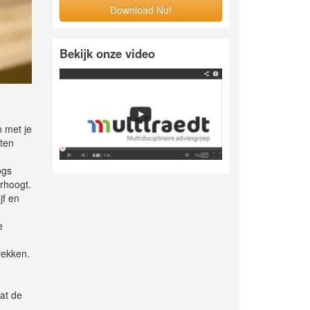
Download Nu!
Bekijk onze video
 met je
aten
ogs
rhoogt.
jf en
e
rekken.
wat de