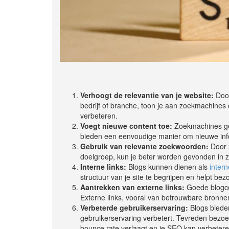
Verhoogt de relevantie van je website:
Door
bedrijf of branche, toon je aan zoekmachines da
verbeteren.
Voegt nieuwe content toe:
Zoekmachines gev
bieden een eenvoudige manier om nieuwe infor
Gebruik van relevante zoekwoorden:
Door z
doelgroep, kun je beter worden gevonden in
Interne links:
Blogs kunnen dienen als
intern
structuur van je site te begrijpen en helpt be
Aantrekken van externe links:
Goede blogcon
Externe links, vooral van betrouwbare bronne
Verbeterde gebruikerservaring:
Blogs bieden
gebruikerservaring verbetert. Tevreden bezoek
bounce rate verlaagt en je SEO kan verbetere