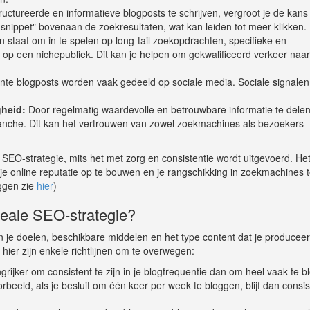
ctureerde en informatieve blogposts te schrijven, vergroot je de kans 
snippet" bovenaan de zoekresultaten, wat kan leiden tot meer klikken.
 in staat om in te spelen op long-tail zoekopdrachten, specifieke en
 op een nichepubliek. Dit kan je helpen om gekwalificeerd verkeer naar 
nte blogposts worden vaak gedeeld op sociale media. Sociale signalen
gheid:
Door regelmatig waardevolle en betrouwbare informatie te delen
e branche. Dit kan het vertrouwen van zowel zoekmachines als bezoekers
 SEO-strategie, mits het met zorg en consistentie wordt uitgevoerd. Het
je online reputatie op te bouwen en je rangschikking in zoekmachines 
oggen zie
hier
)
ideale SEO-strategie?
n je doelen, beschikbare middelen en het type content dat je produceert
hier zijn enkele richtlijnen om te overwegen:
grijker om consistent te zijn in je blogfrequentie dan om heel vaak te b
beeld, als je besluit om één keer per week te bloggen, blijf dan consis