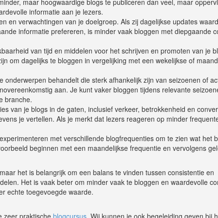
minder, maar hoogwaardige blogs te publiceren dan veel, maar opperv
rdevolle informatie aan je lezers.
en en verwachtingen van je doelgroep. Als zij dagelijkse updates waar
aande informatie prefereren, is minder vaak bloggen met diepgaande c
aarheid van tijd en middelen voor het schrijven en promoten van je b
zijn om dagelijks te bloggen in vergelijking met een wekelijkse of maand
je onderwerpen behandelt die sterk afhankelijk zijn van seizoenen of ac
enovereenkomstig aan. Je kunt vaker bloggen tijdens relevante seizoen
je branche.
es van je blogs in de gaten, inclusief verkeer, betrokkenheid en conver
evens je vertellen. Als je merkt dat lezers reageren op minder frequent
xperimenteren met verschillende blogfrequenties om te zien wat het 
jvoorbeeld beginnen met een maandelijkse frequentie en vervolgens gele
, maar het is belangrijk om een balans te vinden tussen consistentie en
ddelen. Het is vaak beter om minder vaak te bloggen en waardevolle co
nder echte toegevoegde waarde.
e zeer praktische
blogcursus
. Wij kunnen je ook begeleiding geven bij h