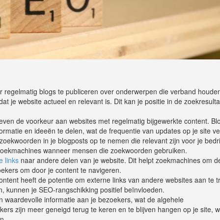
 regelmatig blogs te publiceren over onderwerpen die verband houden
t je website actueel en relevant is. Dit kan je positie in de zoekresult
en de voorkeur aan websites met regelmatig bijgewerkte content. Bl
matie en ideeën te delen, wat de frequentie van updates op je site ve
oekwoorden in je blogposts op te nemen die relevant zijn voor je bedri
 zoekmachines wanneer mensen die zoekwoorden gebruiken.
e links
naar andere delen van je website. Dit helpt zoekmachines om d
zoekers om door je content te navigeren.
tent heeft de potentie om externe links van andere websites aan te t
n, kunnen je SEO-rangschikking positief beïnvloeden.
 waardevolle informatie aan je bezoekers, wat de algehele
ers zijn meer geneigd terug te keren en te blijven hangen op je site, 
n.