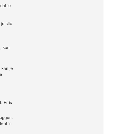
dat je
je site
, kun
 kan je
te
. Er is
loggen.
tent in