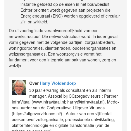
instantie getoetst op de eisen in het bouwbesluit.
Echter prioriteit wordt gegeven aan projecten die
Energieneutraal (ENG) worden opgeleverd of circulair
zijn ontwikkeld.
De uitvoering is de verantwoordelijkheid van een
netwerkstructuur. Die netwerkstructuur wordt in ieder geval
vorm gegeven met de volgende partijen: zorgaanbieders,
woningcorporaties, cliëntenraden, ouderenorganisaties en
welzijnsorganisaties. Een woonzorgvisie vormt het
fundament voor een integrale aanpak van wonen, zorg en
welzijn
Over
Harry Woldendorp
30 jaar ervaring als consultant en als interim
manager. Associé bij CCzorgadviseurs ; Partner
InfraVitaal (www.infravitaal.nl; harry@infravitaal.nl). Mede-
bestuurder van de Coöperatieve Uitgever Virtuoos
(https://uitgevervirtuoos.nl/) . Auteur van een vijftiental
boeken over zelforganisatie, professionele ontwikkeling,
platformtechnologie en digitale transformatie (van de
gebouwde omgeving).