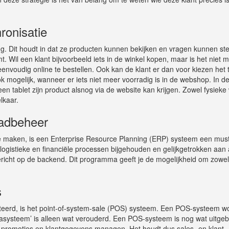
ronisatie
. Dit houdt in dat ze producten kunnen bekijken en vragen kunnen ste
. Wil een klant bijvoorbeeld iets in de winkel kopen, maar is het niet 
 eenvoudig online te bestellen. Ook kan de klant er dan voor kiezen het t
ok mogelijk, wanneer er iets niet meer voorradig is in de webshop. In d
en tablet zijn product alsnog via de website kan krijgen. Zowel fysieke
lkaar.
aadbeheer
e maken, is een Enterprise Resource Planning (ERP) systeem een mus
ogistieke en financiële processen bijgehouden en gelijkgetrokken aan 
richt op de backend. Dit programma geeft je de mogelijkheid om zowel
s
eerd, is het point-of-system-sale (POS) systeem. Een POS-systeem w
ysteem’ is alleen wat verouderd. Een POS-systeem is nog wat uitgeb
n, promoties en klantgegevens managen. Het houdt dus sales- en klant