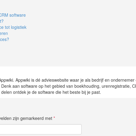
 CRM software
t?
 tot logistiek
seren
oces?
Appwiki. Appwiki is dé advieswebsite waar je als bedrijf en ondernemer
rt. Denk aan software op het gebied van boekhouding, urenregistratie, 
elen ontdek je de software die het beste bij je past.
e velden zijn gemarkeerd met
*