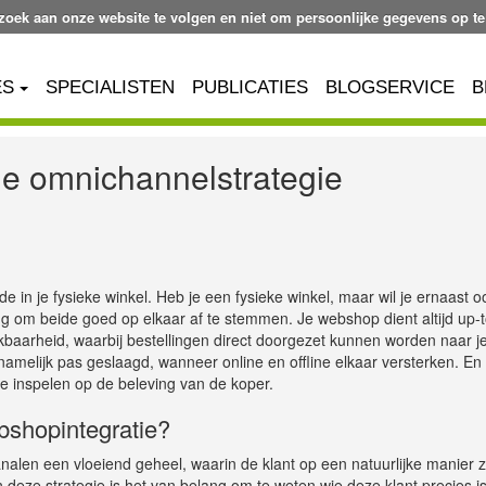
ezoek aan onze website te volgen en niet om persoonlijke gegevens op te
ES
SPECIALISTEN
PUBLICATIES
BLOGSERVICE
B
e omnichannelstrategie
e in je fysieke winkel. Heb je een fysieke winkel, maar wil je ernaast 
 om beide goed op elkaar af te stemmen. Je webshop dient altijd up-
chikbaarheid, waarbij bestellingen direct doorgezet kunnen worden naar j
amelijk pas geslaagd, wanneer online en offline elkaar versterken. En
e inspelen op de beleving van de koper.
bshopintegratie?
alen een vloeiend geheel, waarin de klant op een natuurlijke manier z
 deze strategie is het van belang om te weten wie deze klant precies i