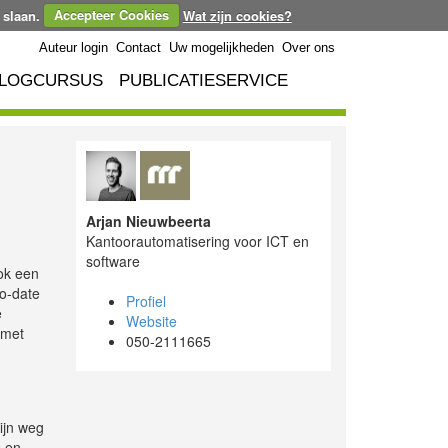
 slaan.
Accepteer Cookies
Wat zijn cookies?
Auteur login
Contact
Uw mogelijkheden
Over ons
LOGCURSUS
PUBLICATIESERVICE
Arjan Nieuwbeerta
Kantoorautomatisering voor ICT en
software
ook een
to-date
Profiel
e
Website
 met
050-2111665
ijn weg
s en