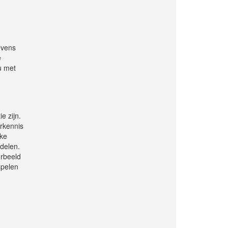
evens
e
u met
e zijn.
rkennis
eke
delen.
orbeeld
spelen