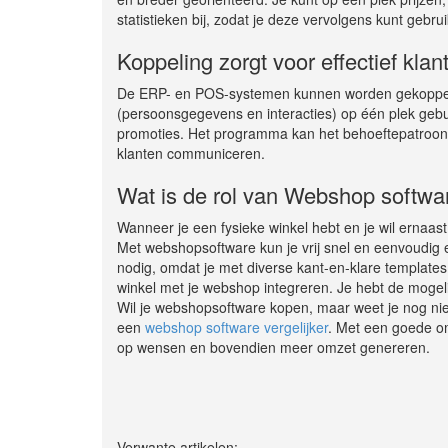
statistieken bij, zodat je deze vervolgens kunt gebru
Koppeling zorgt voor effectief kla
De ERP- en POS-systemen kunnen worden gekoppel
(persoonsgegevens en interacties) op één plek geb
promoties. Het programma kan het behoeftepatroon
klanten communiceren.
Wat is de rol van Webshop softwa
Wanneer je een fysieke winkel hebt en je wil ernaa
Met webshopsoftware kun je vrij snel en eenvoudig 
nodig, omdat je met diverse kant-en-klare template
winkel met je webshop integreren. Je hebt de mog
Wil je webshopsoftware kopen, maar weet je nog niet
een
webshop software vergelijker
. Met een goede om
op wensen en bovendien meer omzet genereren.
Verwante artikelen: