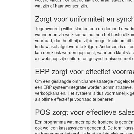
wat zijn of haar wensen zijn.
Zorgt voor uniformiteit en synch
Tegenwoordig willen klanten een on-demand ervaring
wanneer en via welk kanaal het hen het beste uitkomt
voorraad, dan heeft hij of zij de mogelijkheid om dit
in de winkel afgeleverd te krijgen. Andersom is dit o
kan een kiosk worden geplaatst, waar een klant via e
als webshop zijn uniform en gesynchroniseerd met e
ERP zorgt voor effectief voorr
Om een geslaagde omnichannelstrategie mogelijk t
een ERP-systeemintegratie worden administratieve, l
verkoopkanalen. Het systeem is dus voornamelijk ge
als offline effectief je voorraad te beheren.
POS zorgt voor effectieve sale
Een programma wat meer op de frontend is georiënt
ook wel een kassasysteem genoemd. De term ‘kassas
en breder georiënteerd. Je kunt op één plek prijze