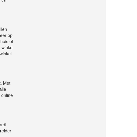
llen
meer op
huis of
e winkel
 winkel
t. Met
alle
 online
ordt
reider