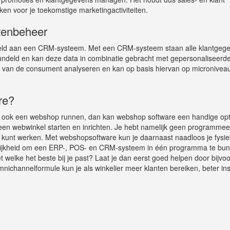
iken voor je toekomstige marketingactiviteiten.
ntenbeheer
d aan een CRM-systeem. Met een CRM-systeem staan alle klantgeg
undeld en kan deze data in combinatie gebracht met gepersonaliseerd
 van de consument analyseren en kan op basis hiervan op micronivea
re?
st ook een webshop runnen, dan kan webshop software een handige opti
een webwinkel starten en inrichten. Je hebt namelijk geen programmee
s kunt werken. Met webshopsoftware kun je daarnaast naadloos je fysi
elijkheid om een ERP-, POS- en CRM-systeem in één programma te bun
 welke het beste bij je past? Laat je dan eerst goed helpen door bijvo
nichannelformule kun je als winkelier meer klanten bereiken, beter in