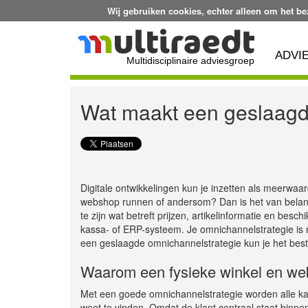
Wij gebruiken cookies, echter alleen om het b
ADVI
Multidisciplinaire adviesgroep
Wat maakt een geslaagd
Digitale ontwikkelingen kun je inzetten als meerwaard
webshop runnen of andersom? Dan is het van belang
te zijn wat betreft prijzen, artikelinformatie en bes
kassa- of ERP-systeem. Je omnichannelstrategie is n
een geslaagde omnichannelstrategie kun je het best
Waarom een fysieke winkel en we
Met een goede omnichannelstrategie worden alle kan
weet te vinden. Omdat de klant centraal staat binnen