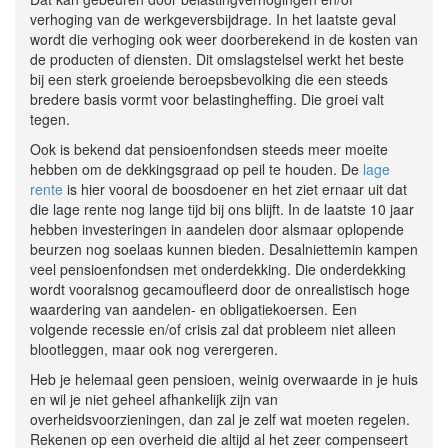
verhoging van de werkgeversbijdrage. In het laatste geval
wordt die verhoging ook weer doorberekend in de kosten van
de producten of diensten. Dit omslagstelsel werkt het beste
bij een sterk groeiende beroepsbevolking die een steeds
bredere basis vormt voor belastingheffing. Die groei valt
tegen.
Ook is bekend dat pensioenfondsen steeds meer moeite
hebben om de dekkingsgraad op peil te houden. De
lage
rente
is hier vooral de boosdoener en het ziet ernaar uit dat
die lage rente nog lange tijd bij ons blijft. In de laatste 10 jaar
hebben investeringen in aandelen door alsmaar oplopende
beurzen nog soelaas kunnen bieden. Desalniettemin kampen
veel pensioenfondsen met onderdekking. Die onderdekking
wordt vooralsnog gecamoufleerd door de onrealistisch hoge
waardering van aandelen- en obligatiekoersen. Een
volgende recessie en/of crisis zal dat probleem niet alleen
blootleggen, maar ook nog verergeren.
Heb je helemaal geen pensioen, weinig overwaarde in je huis
en wil je niet geheel afhankelijk zijn van
overheidsvoorzieningen, dan zal je zelf wat moeten regelen.
Rekenen op een overheid die altijd al het zeer compenseert