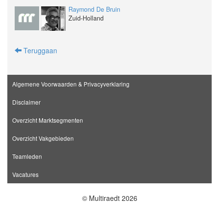
Raymond De Bruin
Zuid-Hol­land
Teruggaan
Algemene Voorwaarden & Privacyverklaring
Disclaimer
Overzicht Marktsegmenten
Overzicht Vakgebieden
Teamleden
Vacatures
© Multiraedt 2026