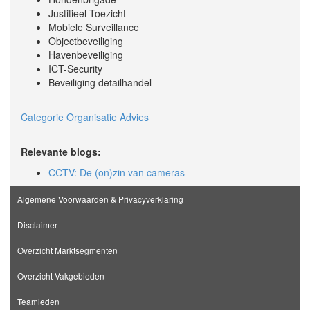
Justitieel Toezicht
Mobiele Surveillance
Objectbeveiliging
Havenbeveiliging
ICT-Security
Beveiliging detailhandel
Categorie Organisatie Advies
Relevante blogs:
CCTV: De (on)zin van cameras
Algemene Voorwaarden & Privacyverklaring
Disclaimer
Overzicht Marktsegmenten
Overzicht Vakgebieden
Teamleden