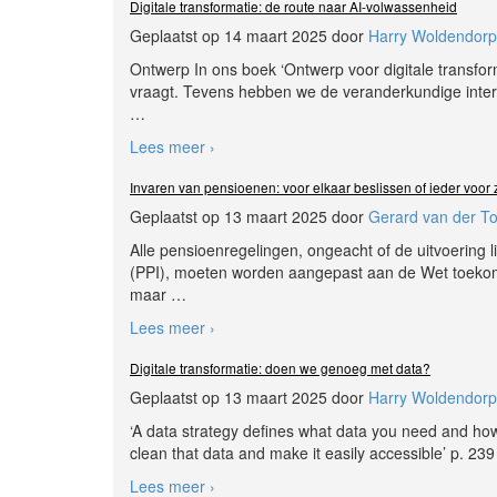
Digitale transformatie: de route naar AI-volwassenheid
Geplaatst op 14 maart 2025 door
Harry Woldendorp
Ontwerp In ons boek ‘Ontwerp voor digitale transfo
vraagt. Tevens hebben we de veranderkundige interv
…
Lees meer ›
Invaren van pensioenen: voor elkaar beslissen of ieder voor 
Geplaatst op 13 maart 2025 door
Gerard van der T
Alle pensioenregelingen, ongeacht of de uitvoering l
(PPI), moeten worden aangepast aan de Wet toekomst
maar
…
Lees meer ›
Digitale transformatie: doen we genoeg met data?
Geplaatst op 13 maart 2025 door
Harry Woldendorp
‘A data strategy defines what data you need and how t
clean that data and make it easily accessible’ p. 23
Lees meer ›