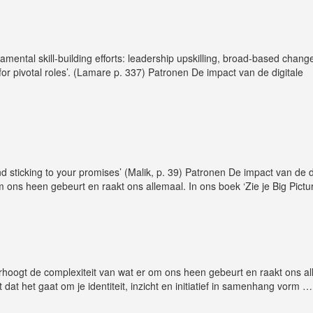
ental skill-building efforts: leadership upskilling, broad-based chang
or pivotal roles’. (Lamare p. 337) Patronen De impact van de digitale
d sticking to your promises’ (Malik, p. 39) Patronen De impact van de d
m ons heen gebeurt en raakt ons allemaal. In ons boek ‘Zie je Big Pictu
rhoogt de complexiteit van wat er om ons heen gebeurt en raakt ons al
 dat het gaat om je identiteit, inzicht en initiatief in samenhang vorm
…