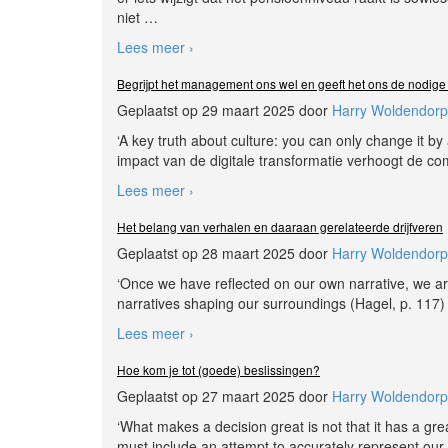
niet
…
Lees meer ›
Begrijpt het management ons wel en geeft het ons de nodige
Geplaatst op 29 maart 2025 door
Harry Woldendorp
‘A key truth about culture: you can only change it by
impact van de digitale transformatie verhoogt de co
Lees meer ›
Het belang van verhalen en daaraan gerelateerde drijfveren
Geplaatst op 28 maart 2025 door
Harry Woldendorp
‘Once we have reflected on our own narrative, we are
narratives shaping our surroundings (Hagel, p. 117)
Lees meer ›
Hoe kom je tot (goede) beslissingen?
Geplaatst op 27 maart 2025 door
Harry Woldendorp
‘What makes a decision great is not that it has a gr
must include an attempt to accurately represent our