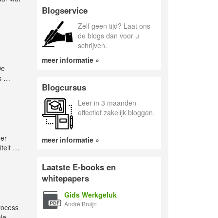
Blogservice
Zelf geen tijd? Laat ons
de blogs dan voor u
schrijven.
meer informatie »
De
ns
…
Blogcursus
Leer in 3 maanden
effectief zakelijk bloggen.
her
meer informatie »
iteit
…
Laatste E-books en
whitepapers
Gids Werkgeluk
André Bruijn
process
ale
…