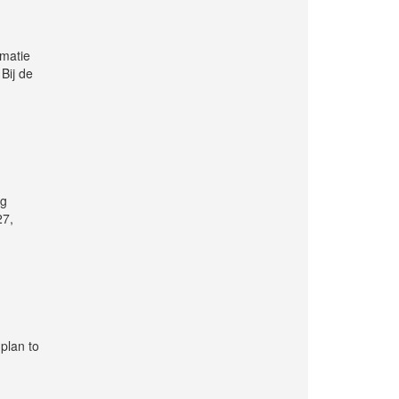
rmatie
Bij de
ng
27,
 plan to