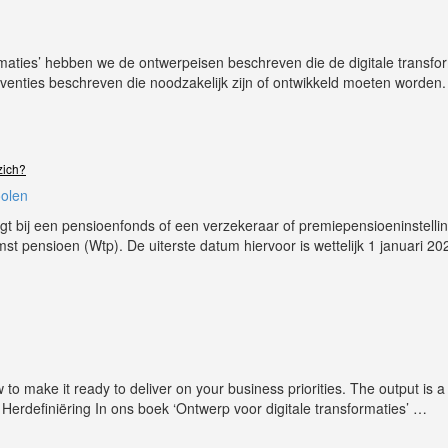
rmaties’ hebben we de ontwerpeisen beschreven die de digitale transfo
enties beschreven die noodzakelijk zijn of ontwikkeld moeten worden. 
zich?
oolen
igt bij een pensioenfonds of een verzekeraar of premiepensioeninstelli
 pensioen (Wtp). De uiterste datum hiervoor is wettelijk 1 januari 20
o make it ready to deliver on your business priorities. The output is a
9 Herdefiniëring In ons boek ‘Ontwerp voor digitale transformaties’
…