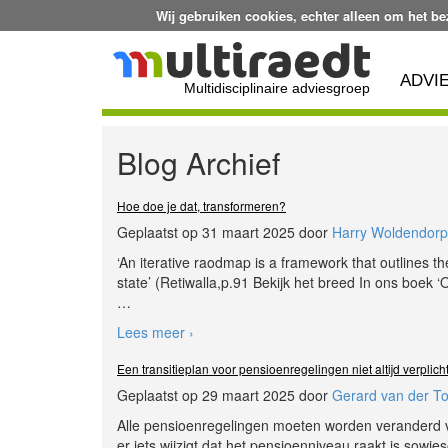
Wij gebruiken cookies, echter alleen om het b
ADVI
Multidisciplinaire adviesgroep
Blog Archief
Hoe doe je dat, transformeren?
Geplaatst op 31 maart 2025 door
Harry Woldendorp
‘An iterative raodmap is a framework that outlines the
state’ (Retiwalla,p.91 Bekijk het breed In ons boek
…
Lees meer ›
Een transitieplan voor pensioenregelingen niet altijd verplic
Geplaatst op 29 maart 2025 door
Gerard van der T
Alle pensioenregelingen moeten worden veranderd 
er iets wijzigt dat het pensioenniveau raakt is so