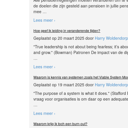
de doelen die zijn gesteld aan pensioen in jullie pe
mee
…
Lees meer ›
Hoe geef ik leiding in veranderende tijden?
Geplaatst op 20 maart 2025 door
Harry Woldendorp
"True leadership is not about being fearless; it’s a
and grow." (Bowman) Patronen De impact van de digi
…
Lees meer ›
Waarom is kennis van systemen zoals het Viable System Mod
Geplaatst op 19 maart 2025 door
Harry Woldendorp
"The purpose of a system is what it does." (Stafford
vraag voor organisaties is om daar op een adequat
…
Lees meer ›
Waarom krijg ik toch een burn-out?