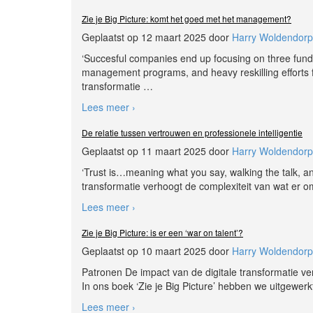
Zie je Big Picture: komt het goed met het management?
Geplaatst op 12 maart 2025 door
Harry Woldendorp
‘Succesful companies end up focusing on three fundam
management programs, and heavy reskilling efforts f
transformatie
…
Lees meer ›
De relatie tussen vertrouwen en professionele intelligentie
Geplaatst op 11 maart 2025 door
Harry Woldendorp
‘Trust is…meaning what you say, walking the talk, an
transformatie verhoogt de complexiteit van wat er o
Lees meer ›
Zie je Big Picture: is er een ‘war on talent’?
Geplaatst op 10 maart 2025 door
Harry Woldendorp
Patronen De impact van de digitale transformatie ve
In ons boek ‘Zie je Big Picture’ hebben we uitgewerkt
Lees meer ›