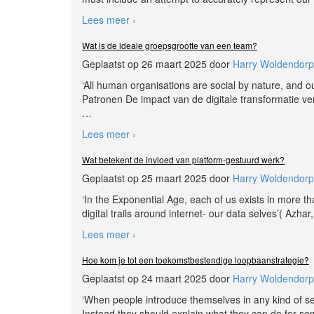
Lees meer ›
Wat is de ideale groepsgrootte van een team?
Geplaatst op 26 maart 2025 door
Harry Woldendorp
‘All human organisations are social by nature, and ou
Patronen De impact van de digitale transformatie v
…
Lees meer ›
Wat betekent de invloed van platform-gestuurd werk?
Geplaatst op 25 maart 2025 door
Harry Woldendorp
‘In the Exponential Age, each of us exists in more th
digital trails around internet- our data selves’( Azh
Lees meer ›
Hoe kom je tot een toekomstbestendige loopbaanstrategie?
Geplaatst op 24 maart 2025 door
Harry Woldendorp
‘When people introduce themselves in any kind of set
Instead they should explain what they can do for som