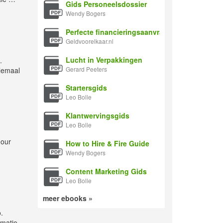
Gids Personeelsdossier
Wendy Bogers
Perfecte financieringsaanvraag
Geldvoorelkaar.nl
Lucht in Verpakkingen
.
Gerard Peeters
llemaal
Startersgids
Leo Bolle
Klantwervingsgids
Leo Bolle
 our
How to Hire & Fire Guide
Wendy Bogers
Content Marketing Gids
Leo Bolle
meer ebooks »
.
rmatie