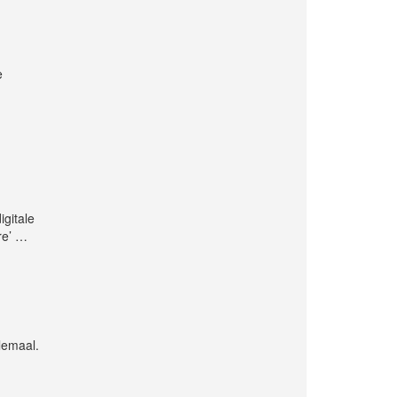
e
igitale
re’
…
lemaal.