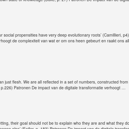
r social propensities have very deep evolutionary roots’ (Camillieri, p4)
erhoogt de complexiteit van wat er om ons heen gebeurt en raakt ons a
an just flesh. We are all reflected in a set of numbers, constructed from
ar, p.226) Patronen De impact van de digitale transformatie verhoogt
…
ting, their goal should not be to explain who they are and what they do
eone else’ (Feifer, p. 183) Patronen De impact van de digitale transfo