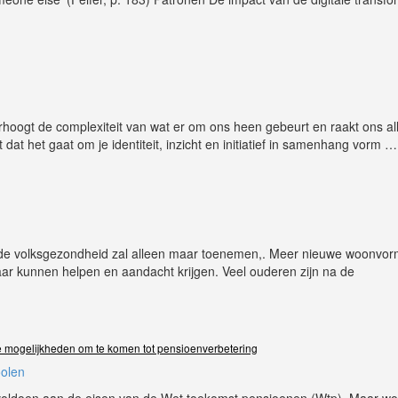
rhoogt de complexiteit van wat er om ons heen gebeurt en raakt ons al
 dat het gaat om je identiteit, inzicht en initiatief in samenhang vorm
…
p de volksgezondheid zal alleen maar toenemen,. Meer nieuwe woonvo
ar kunnen helpen en aandacht krijgen. Veel ouderen zijn na de
e mogelijkheden om te komen tot pensioenverbetering
oolen
voldoen aan de eisen van de Wet toekomst pensioenen (Wtp). Maar w