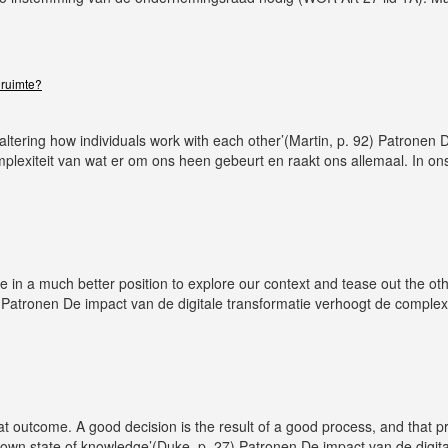
 ruimte?
 altering how individuals work with each other’(Martin, p. 92) Patronen 
mplexiteit van wat er om ons heen gebeurt en raakt ons allemaal. In o
 in a much better position to explore our context and tease out the ot
 Patronen De impact van de digitale transformatie verhoogt de complex
eat outcome. A good decision is the result of a good process, and that 
 own state of knowledge’(Duke, p. 27) Patronen De impact van de digit