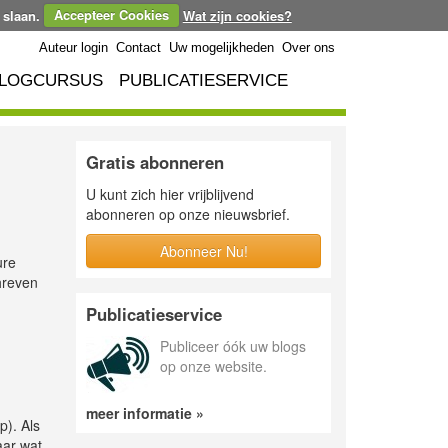
 slaan.
Accepteer Cookies
Wat zijn cookies?
Auteur login
Contact
Uw mogelijkheden
Over ons
LOGCURSUS
PUBLICATIESERVICE
Gratis abonneren
U kunt zich hier vrijblijvend
abonneren op onze nieuwsbrief.
Abonneer Nu!
ure
hreven
Publicatieservice
Publiceer óók uw blogs
op onze website.
meer informatie »
). Als
aar wat