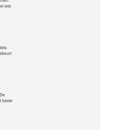
l iets
isks
gebeurt
 De
t beste