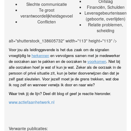
Ontslag
Slechte communicatie
Financiën, Schulden
Te groot
Levensgebeurtenissen
verantwoordelijkheidsgevoel
(geboorte, overlijden)
Conflicten
Relatie problemen,
scheiding
alt="shutterstock_138605732" width="113" height="113" />
Voor jou als leidinggevende is het dus zaak om de signalen
vroegtijdig te
herkennen
en vervolgens samen met je medewerker
de oorzaken aan te pakken en de oorzaken te
voorkomen
. Niet bij
alle oorzaken hoef je wat of kun je wat. Zeker als de oorzaak in de
persoon of privé situatie zit, kun je beter doorverwijzen dan dat je
zelf gaat sleutelen. Voor jezelf moet je de grens trekken, wat doe
ik nog zelf en wanneer verwijs ik door en naar wie?
Waar trek jij de lijn? Deel dit blog of geef je reactie hieronder.
www.actiefaanhetwerk.nl
Verwante publicaties: