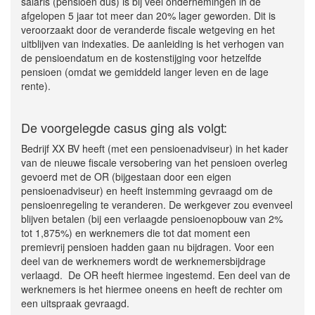
salaris (pensioen dus) is bij veel ondernemingen in de
afgelopen 5 jaar tot meer dan 20% lager geworden. Dit is
veroorzaakt door de veranderde fiscale wetgeving en het
uitblijven van indexaties. De aanleiding is het verhogen van
de pensioendatum en de kostenstijging voor hetzelfde
pensioen (omdat we gemiddeld langer leven en de lage
rente).
De voorgelegde casus ging als volgt:
Bedrijf XX BV heeft (met een pensioenadviseur) in het kader
van de nieuwe fiscale versobering van het pensioen overleg
gevoerd met de OR (bijgestaan door een eigen
pensioenadviseur) en heeft instemming gevraagd om de
pensioenregeling te veranderen. De werkgever zou evenveel
blijven betalen (bij een verlaagde pensioenopbouw van 2%
tot 1,875%) en werknemers die tot dat moment een
premievrij pensioen hadden gaan nu bijdragen. Voor een
deel van de werknemers wordt de werknemersbijdrage
verlaagd. De OR heeft hiermee ingestemd. Een deel van de
werknemers is het hiermee oneens en heeft de rechter om
een uitspraak gevraagd.