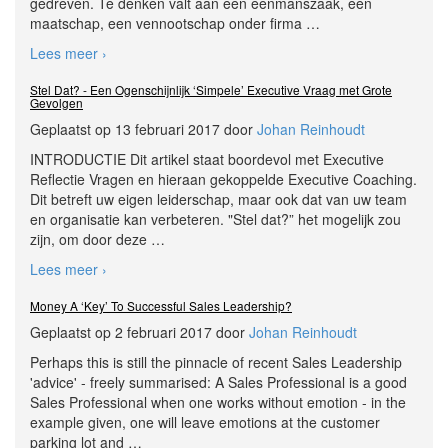
gedreven. Te denken valt aan een eenmanszaak, een
maatschap, een vennootschap onder firma
…
Lees meer ›
Stel Dat? - Een Ogenschijnlijk ‘Simpele’ Executive Vraag met Grote
Gevolgen
Geplaatst op 13 februari 2017 door
Johan Reinhoudt
INTRODUCTIE Dit artikel staat boordevol met Executive
Reflectie Vragen en hieraan gekoppelde Executive Coaching.
Dit betreft uw eigen leiderschap, maar ook dat van uw team
en organisatie kan verbeteren. "Stel dat?” het mogelijk zou
zijn, om door deze
…
Lees meer ›
Money A ‘Key’ To Successful Sales Leadership?
Geplaatst op 2 februari 2017 door
Johan Reinhoudt
Perhaps this is still the pinnacle of recent Sales Leadership
'advice' - freely summarised: A Sales Professional is a good
Sales Professional when one works without emotion - in the
example given, one will leave emotions at the customer
parking lot and
…