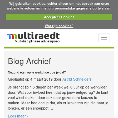
Wij gebruiken cookies, echter alleen om het bezoek aan onze
website te volgen en niet om persoonlijke gegevens op te slaan.
Accepteer Cookies
Wat zijn cookies?
Toggle
Multidisciplinaire adviesgroep
navigati
Blog Archief
Gezond eten op je werk; hoe doe je dat?
Geplaatst op 4 maart 2019 door
Astrid Schneiders
Je brengt zo'n 5 dagen per week wel 8 uur op de werkvloer
door. Wat voor invloed heeft dat op jouw eetgedrag? Je kunt
veel winst maken door ook daar gezondere keuzes te
maken. Maar hoe doe je dat, als er kroketten zijn die naar je
lonken, er een snoeppot
…
Lees meer ›