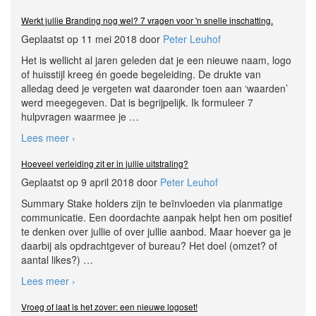
Werkt jullie Branding nog wel? 7 vragen voor 'n snelle inschatting.
Geplaatst op 11 mei 2018 door
Peter Leuhof
Het is wellicht al jaren geleden dat je een nieuwe naam, logo
of huisstijl kreeg én goede begeleiding. De drukte van
alledag deed je vergeten wat daaronder toen aan ‘waarden’
werd meegegeven. Dat is begrijpelijk. Ik formuleer 7
hulpvragen waarmee je
…
Lees meer ›
Hoeveel verleiding zit er in jullie uitstraling?
Geplaatst op 9 april 2018 door
Peter Leuhof
Summary Stake holders zijn te beïnvloeden via planmatige
communicatie. Een doordachte aanpak helpt hen om positief
te denken over jullie of over jullie aanbod. Maar hoever ga je
daarbij als opdrachtgever of bureau? Het doel (omzet? of
aantal likes?)
…
Lees meer ›
Vroeg of laat is het zover: een nieuwe logoset!