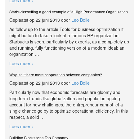
Lees meer ›
Starbucks:setting a good example of a High Performance Organization
Geplaatst op 22 juni 2013 door
Leo Bolle
As follow up to the article Tools for business optimization it
might be fun to take a look at a famous HP organization.
Starbucks is seen, particularly by experts, as a completely up
and running, fully functioning version of a modern ideal: an
organization
…
Lees meer ›
Why isn’t there more cooperation between companies?
Geplaatst op 22 juni 2013 door
Leo Bolle
Particularly now that economic forecasts are gloomy and
long term trends like globalization and population ageing
account for new challenges, the entrepreneur cannot let a
single chance go by to optimize operational efficiency. In this
respect, a solid
…
Lees meer ›
Building Blocks for a Top Company