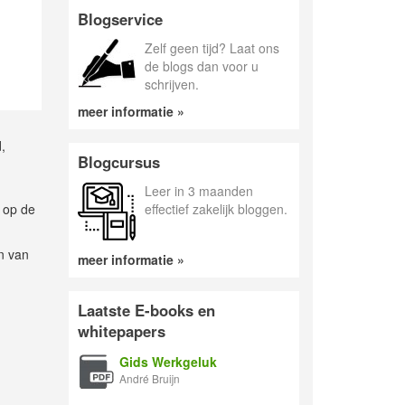
Blogservice
Zelf geen tijd? Laat ons
de blogs dan voor u
schrijven.
meer informatie »
,
Blogcursus
Leer in 3 maanden
n op de
effectief zakelijk bloggen.
n van
meer informatie »
Laatste E-books en
whitepapers
Gids Werkgeluk
André Bruijn