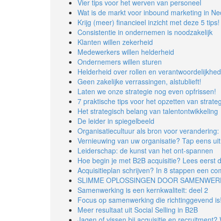
Vier tips voor het werven van personeel
Wat is de markt voor inbound marketing in Ne
Krijg (meer) financieel inzicht met deze 5 tips!
Consistentie in ondernemen is noodzakelijk
Klanten willen zekerheid
Medewerkers willen helderheid
Ondernemers willen sturen
Helderheid over rollen en verantwoordelijkhed
Geen zakelijke verrassingen, alstublieft!
Laten we onze strategie nog even opfrissen!
7 praktische tips voor het opzetten van stra
Het strategisch belang van talentontwikkeling
De leider in spiegelbeeld
Organisatiecultuur als bron voor verandering:
Vernieuwing van uw organisatie? Tap eens uit
Leiderschap: de kunst van het ont-spannen
Hoe begin je met B2B acquisitie? Lees eerst d
Acquisitieplan schrijven? In 8 stappen een co
SLIMME OPLOSSINGEN DOOR SAMENWER
Samenwerking is een kernkwaliteit: deel 2
Focus op samenwerking die richtinggevend is
Meer resultaat uit Social Selling in B2B
Jagen of vissen bij acquisitie en recruitment?