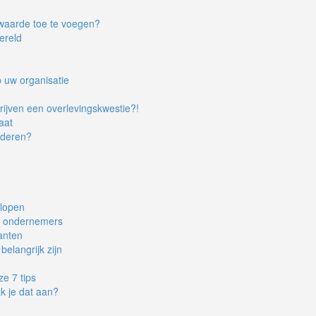
waarde toe te voegen?
ereld
 uw organisatie
ijven een overlevingskwestie?!
aat
anderen?
tlopen
or ondernemers
anten
elangrijk zijn
ze 7 tips
 je dat aan?