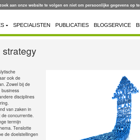
ezoek aan onze website te volgen en niet om persoonlijke gegevens op te
ES
SPECIALISTEN
PUBLICATIES
BLOGSERVICE
B
 strategy
lytische
aar ook de
an. Zowel bij de
e business
ndere disciplines
ring.
tand van zaken in
j de concurrentie.
nge termijn
chema. Tenslotte
e de doelstellingen