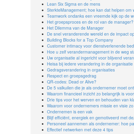
Lean Six Sigma en de mens
SterkteManagement; hoe kan dat helpen om 
Teamwork ondanks een vreemde kijk op de w
Het groepsproces en de rol van de manager?
Het Dilemma van de Manager
De snel veranderende wereld en de impact op
Building Blocks for a Top Company
Customer intimacy voor dienstverlenende bedr
Hoe u zelf verandermanagement in de weg st
Uw organisatie al ingericht voor blijvend ver
Heisa bij iedere verandering in de organisatie
Gedragsverandering in organisaties
Respect en groepsgedrag
QR-codes: Dead or Alive?
De 5 valkuilen die je als ondernemer moet on
Waarom financieel inzicht zo belangrijk is vo
Drie tips voor het werven en behouden van kl
Waarom voor ondernemers missie en visie zo b
Ondernemen is een vak
Blijf efficiënt, energiek en gemotiveerd met de
Personeel aannemen als ondernemer: hoe pak
Effectief netwerken met deze 4 tips