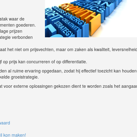
fstak waar de
sumenten goederen.
lage prijzen
ategie verbonden
gaat het niet om prijsvechten, maar om zaken als kwaliteit, leversnelheid
 op prijs kan concurreren of op differentiatie.
en al ruime ervaring opgedaan, zodat hij effectief toezicht kan houde
elde groeistrategie.
 dat voor externe oplossingen gekozen dient te worden zoals het aangaa
waard
hil kon maken!