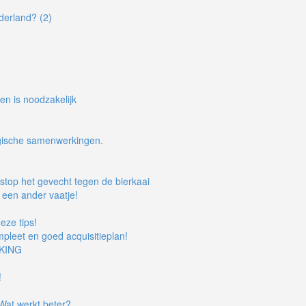
derland? (2)
en is noodzakelijk
tegische samenwerkingen.
 stop het gevecht tegen de bierkaai
 een ander vaatje!
eze tips!
mpleet en goed acquisitieplan!
KING
!
 Wat werkt beter?