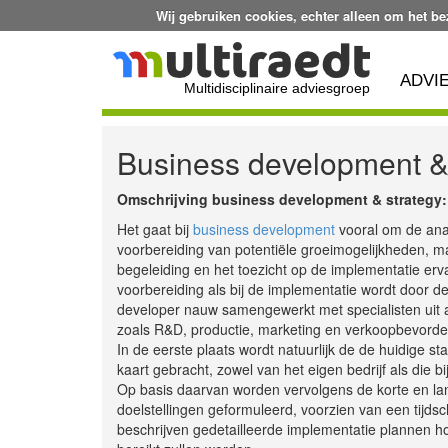
Wij gebruiken cookies, echter alleen om het b
ADVI
Multidisciplinaire adviesgroep
Business development &
Omschrijving business development & strategy:
Het gaat bij
business development
vooral om de ana
voorbereiding van potentiële groeimogelijkheden, m
begeleiding en het toezicht op de implementatie erv
voorbereiding als bij de implementatie wordt door d
developer nauw samengewerkt met specialisten uit a
zoals R&D, productie, marketing en verkoopbevorde
In de eerste plaats wordt natuurlijk de de huidige s
kaart gebracht, zowel van het eigen bedrijf als die bi
Op basis daarvan worden vervolgens de korte en la
doelstellingen geformuleerd, voorzien van een tijds
beschrijven gedetailleerde implementatie plannen ho