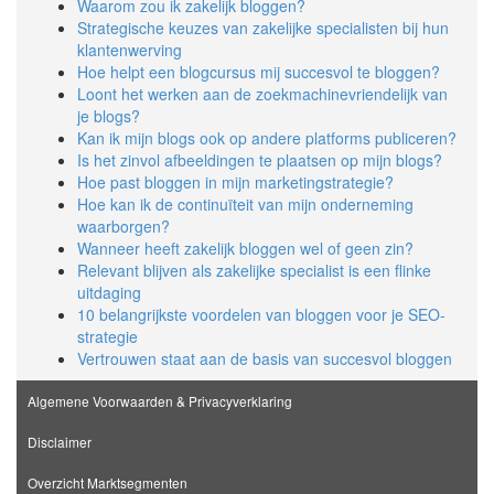
Waarom zou ik zakelijk bloggen?
Strategische keuzes van zakelijke specialisten bij hun
klantenwerving
Hoe helpt een blogcursus mij succesvol te bloggen?
Loont het werken aan de zoekmachinevriendelijk van
je blogs?
Kan ik mijn blogs ook op andere platforms publiceren?
Is het zinvol afbeeldingen te plaatsen op mijn blogs?
Hoe past bloggen in mijn marketingstrategie?
Hoe kan ik de continuïteit van mijn onderneming
waarborgen?
Wanneer heeft zakelijk bloggen wel of geen zin?
Relevant blijven als zakelijke specialist is een flinke
uitdaging
10 belangrijkste voordelen van bloggen voor je SEO-
strategie
Vertrouwen staat aan de basis van succesvol bloggen
Algemene Voorwaarden & Privacyverklaring
Disclaimer
Overzicht Marktsegmenten